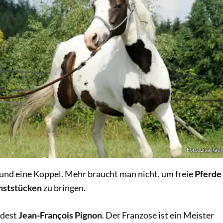
Foto: Lisa Rädl
e und eine Koppel. Mehr braucht man nicht, um freie
Pferde
nststücken
zu bringen.
ndest
Jean-François Pignon
. Der Franzose ist ein Meister