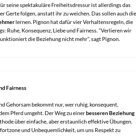
ür seine spektakuläre Freiheitsdressur ist allerdings das
er Gerte folgen, anstatt ihr zu weichen. Das sollen auch di
nehmer
lernen. Pignon hat dafür vier Verhaltensregeln, die
gs: Ruhe, Konsequenz, Liebe und Fairness. "Verlieren wir
funktioniert die Beziehung nicht mehr", sagt Pignon.
nd Fairness
nd Gehorsam bekommt nur, wer ruhig, konsequent,
t dem Pferd umgeht. Der Weg zu einer
besseren Beziehung
thode über einfache, aber erstaunlich effektive Übungen.
fortzone und Unbequemlichkeit, um uns Respekt zu