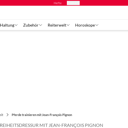
Hefte
Produkte
 Haltung
Zubehör
Reiterwelt
Horoskope
it
Pferde trainieren mit Jean-François Pignon
FREIHEITSDRESSUR MIT JEAN-FRANÇOIS PIGNON