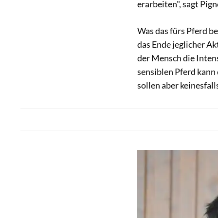
erarbeiten", sagt Pign
Was das fürs Pferd be
das Ende jeglicher A
der Mensch die Intensi
sensiblen Pferd kann 
sollen aber keinesfall