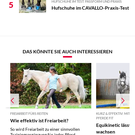
HUFSCHUHE IM TEST: PASSFORM UND PRAXIS
5
Hufschuhe im CAVALLO-Praxis-Test
DAS KÖNNTE SIE AUCH INTERESSIEREN
FREIARBEIT FÜRS REITEN
KURZ & EFFEKTIV: MIT 
PFERDE FIT
Wie effektiv ist Freiarbeit?
Equikinetic lässt 
So wird Freiarbeit zu einer sinnvollen
wachsen
Trainingsergänzung für jedes Pferd