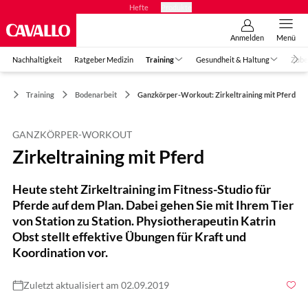
Hefte
Produkte
Anmelden
Menü
Nachhaltigkeit
Ratgeber Medizin
Training
Gesundheit & Haltung
Zube
Training
Bodenarbeit
Ganzkörper-Workout: Zirkeltraining mit Pferd
GANZKÖRPER-WORKOUT
Zirkeltraining mit Pferd
Heute steht Zirkeltraining im Fitness-Studio für
Pferde auf dem Plan. Dabei gehen Sie mit Ihrem Tier
von Station zu Station. Physiotherapeutin Katrin
Obst stellt effektive Übungen für Kraft und
Koordination vor.
Zuletzt aktualisiert am 02.09.2019
Foto: Sandra Reifenbach / Kosmos