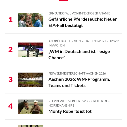
ERNEUTER FALL VON INFEKTIÖSER ANÄMIE
1
Gefährliche Pferdeseuche: Neuer
EIA-Fall bestätigt
ANDRÉ HASCHER VON R-HALTENSWERT ZUR WM
IN AACHEN
2
„WM in Deutschland ist riesige
Chance“
FEI WELTMEISTERSCHAFT AACHEN 2026
3
Aachen 2026: WM-Programm,
Teams und Tickets
PFERDEWELT VERLIERT WEGBEREITER DES
4
HORSEMANSHIPS
Monty Roberts ist tot