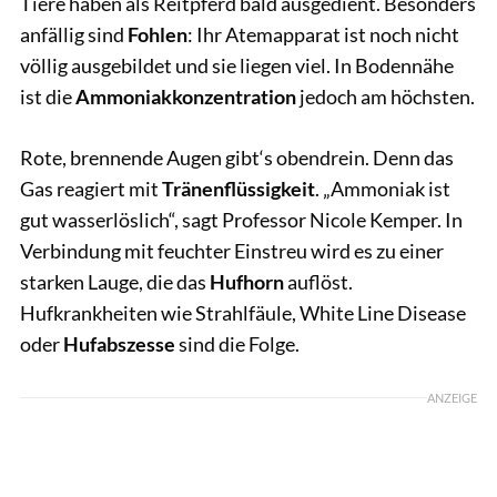
Tiere haben als Reitpferd bald ausgedient. Besonders
anfällig sind
Fohlen
: Ihr Atemapparat ist noch nicht
völlig ausgebildet und sie liegen viel. In Bodennähe
ist die
Ammoniakkonzentration
jedoch am höchsten.
Rote, brennende Augen gibt‘s obendrein. Denn das
Gas reagiert mit
Tränenflüssigkeit
. „Ammoniak ist
gut wasserlöslich“, sagt Professor Nicole Kemper. In
Verbindung mit feuchter Einstreu wird es zu einer
starken Lauge, die das
Hufhorn
auflöst.
Hufkrankheiten wie Strahlfäule, White Line Disease
oder
Hufabszesse
sind die Folge.
ANZEIGE