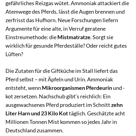
gefährliches Reizgas wütet. Ammoniak attackiert die
Atemwege des Pferds, lässt die Augen brennen und
zerfrisst das Hufhorn. Neue Forschungen liefern
Argumente für eine alte, in Verruf geratene
Einstreumethode: die
Mistmatratze
. Sorgt sie
wirklich für gesunde Pferdeställe? Oder reicht gutes
Lüften?
Die Zutaten für die Giftküche im Stall liefert das
Pferd selbst – mit Äpfeln und Urin. Ammoniak
entsteht, wenn
Mikroorganismen Pferdeurin
und -
kot zersetzen. Nachschub gibt‘s reichlich: Ein
ausgewachsenes Pferd produziert im Schnitt
zehn
Liter Harn und 23 Kilo Kot
täglich. Geschätzte acht
Millionen Tonnen Mist kommen so jedes Jahr in
Deutschland zusammen.