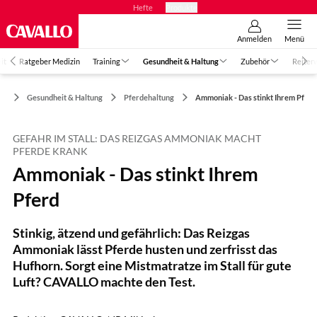
Hefte
Produkte
Anmelden
Menü
it
Ratgeber Medizin
Training
Gesundheit & Haltung
Zubehör
Reiter
Gesundheit & Haltung
Pferdehaltung
Ammoniak - Das stinkt Ihrem Pferd
GEFAHR IM STALL: DAS REIZGAS AMMONIAK MACHT
PFERDE KRANK
Ammoniak - Das stinkt Ihrem
Pferd
Stinkig, ätzend und gefährlich: Das Reizgas
Ammoniak lässt Pferde husten und zerfrisst das
Hufhorn. Sorgt eine Mistmatratze im Stall für gute
Luft? CAVALLO machte den Test.