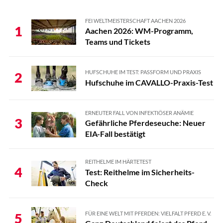
FEI WELTMEISTERSCHAFT AACHEN 2026
1
Aachen 2026: WM-Programm,
Teams und Tickets
HUFSCHUHE IM TEST: PASSFORM UND PRAXIS
2
Hufschuhe im CAVALLO-Praxis-Test
ERNEUTER FALL VON INFEKTIÖSER ANÄMIE
3
Gefährliche Pferdeseuche: Neuer
EIA-Fall bestätigt
REITHELME IM HÄRTETEST
4
Test: Reithelme im Sicherheits-
Check
FÜR EINE WELT MIT PFERDEN: VIELFALT PFERD E. V.
5