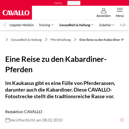
Hefte
Produkte
Anmelden
Menü
eit
Ratgeber Medizin
Training
Gesundheit & Haltung
Zubehör
Reiter
Gesundheit & Haltung
Pferdehaltung
Eine Reise zu den Kabardiner-Pfer
Eine Reise zu den Kabardiner-
Pferden
Im Kaukasus gibt es eine Fülle von Pferderassen,
darunter auch die Kabardiner. Diese CAVALLO-
Fotostrecke stellt die tradtionsreiche Rasse vor.
Redaktion CAVALLO
Veröffentlicht am 08.02.2010
Foto: Tobias Knoll