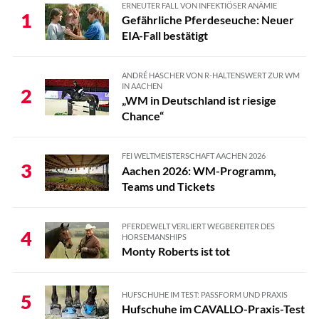
ERNEUTER FALL VON INFEKTIÖSER ANÄMIE
1
Gefährliche Pferdeseuche: Neuer
EIA-Fall bestätigt
ANDRÉ HASCHER VON R-HALTENSWERT ZUR WM
IN AACHEN
2
„WM in Deutschland ist riesige
Chance“
FEI WELTMEISTERSCHAFT AACHEN 2026
3
Aachen 2026: WM-Programm,
Teams und Tickets
PFERDEWELT VERLIERT WEGBEREITER DES
4
HORSEMANSHIPS
Monty Roberts ist tot
HUFSCHUHE IM TEST: PASSFORM UND PRAXIS
5
Hufschuhe im CAVALLO-Praxis-Test