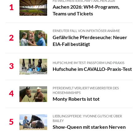
FEI WELTMEISTERSCHAFT AACHEN 2026
1
Aachen 2026: WM-Programm,
Teams und Tickets
ERNEUTER FALL VON INFEKTIÖSER ANÄMIE
2
Gefährliche Pferdeseuche: Neuer
EIA-Fall bestätigt
HUFSCHUHE IM TEST: PASSFORM UND PRAXIS
3
Hufschuhe im CAVALLO-Praxis-Test
PFERDEWELT VERLIERT WEGBEREITER DES
4
HORSEMANSHIPS
Monty Roberts ist tot
LIEBLINGSPFERDE: YVONNE GUTSCHE ÜBER
5
BAILEY
Show-Queen mit starken Nerven