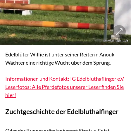
www.kullagulla.de
Edelblüter Willie ist unter seiner Reiterin Anouk
Wächter eine richtige Wucht über dem Sprung.
Informationen und Kontakt: IG Edelbluthaflinger e.V.
Leserfotos: Alle Pferdefotos unserer Leser finden Sie
hier!
Zuchtgeschichte der Edelbluthalfinger
www.kullagulla.de
Oder der Bundesprämienhengst Stratus. Er ist