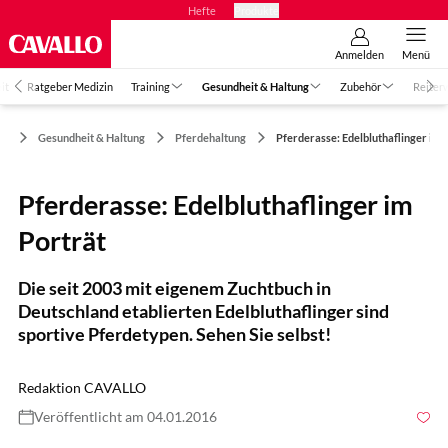
Hefte
Produkte
Anmelden
Menü
it
Ratgeber Medizin
Training
Gesundheit & Haltung
Zubehör
Reiter
Gesundheit & Haltung
Pferdehaltung
Pferderasse: Edelbluthaflinger im 
Pferderasse: Edelbluthaflinger im
Porträt
Die seit 2003 mit eigenem Zuchtbuch in
Deutschland etablierten Edelbluthaflinger sind
sportive Pferdetypen. Sehen Sie selbst!
Redaktion CAVALLO
Veröffentlicht am 04.01.2016
Foto: www.andersson-fotodesign.com