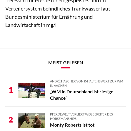
*relevant für Pferde für eingespeistes und im
Verteilersystem befindliches Tränkwasser laut
Bundesministerium für Ernährung und
Landwirtschaft in mg/l
MEIST GELESEN
ANDRÉ HASCHER VON R-HALTENSWERT ZUR WM
IN AACHEN
1
„WM in Deutschland ist riesige
Chance“
PFERDEWELT VERLIERT WEGBEREITER DES
2
HORSEMANSHIPS
Monty Roberts ist tot