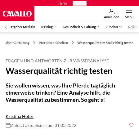
Hefte
Produkte
Anmelden
Menü
it
Ratgeber Medizin
Training
Gesundheit & Haltung
Zubehör
Reiter
sundheit & Haltung
Pferdekrankheiten
Wasserqualität im Stall richtig testen
FRAGEN UND ANTWORTEN ZUR WASSERANALYSE
Wasserqualität richtig testen
Sie wollen wissen, was Ihre Pferde tagtäglich
eimerweise trinken? Eine Analyse hilft, die
Wasserqualität zu bestimmen. So geht's!
Kristina Hofer
Zuletzt aktualisiert am 31.03.2022
Foto: Lisa Rädlein