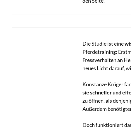
den Seite.
Die Studie ist eine
wi
Pferdetraining: Erstm
Fressverhalten an He
neues Licht darauf, wi
Konstanze Krüger fan
sie schneller und eff
zu öffnen, als denjeni
Außerdem benötigten 
Doch funktioniert da