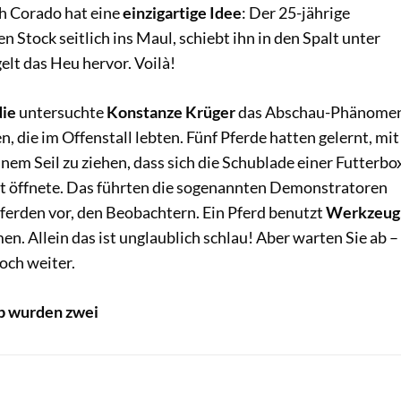
ch Corado hat eine
einzigartige Idee
: Der 25-jährige
n Stock seitlich ins Maul, schiebt ihn in den Spalt unter
elt das Heu hervor. Voilà!
die
untersuchte
Konstanze Krüger
das Abschau-Phänome
, die im Offenstall lebten. Fünf Pferde hatten gelernt, mit
nem Seil zu ziehen, dass sich die Schublade einer Futterbo
t öffnete. Das führten die sogenannten Demonstratoren
ferden vor, den Beobachtern. Ein Pferd benutzt
Werkzeug
n. Allein das ist unglaublich schlau! Aber warten Sie ab –
och weiter.
b wurden zwei