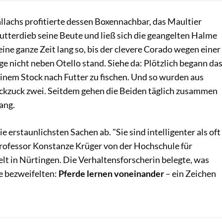
lachs profitierte dessen Boxennachbar, das Maultier
Futterdieb seine Beute und ließ sich die geangelten Halme
ine ganze Zeit lang so, bis der clevere Corado wegen einer
ge nicht neben Otello stand. Siehe da: Plötzlich begann da
 einem Stock nach Futter zu fischen. Und so wurden aus
ckzuck zwei. Seitdem gehen die Beiden täglich zusammen
ang.
e erstaunlichsten Sachen ab. "Sie sind intelligenter als oft
ofessor Konstanze Krüger von der Hochschule für
t in Nürtingen. Die Verhaltensforscherin belegte, was
e bezweifelten:
Pferde lernen voneinander
– ein Zeichen