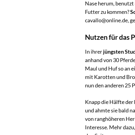
Nase herum, benutzt e
Futter zu kommen?
Sc
cavallo@online.de, ge
Nutzen für das P
In ihrer
jüngsten Stu
anhand von 30 Pferden
Maul und Huf so an ei
mit Karotten und Bro
nun den anderen 25 P
Knapp die Hälfte der
und ahmte sie bald na
von ranghöheren Herd
Interesse. Mehr dazu,