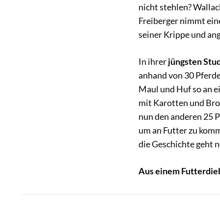
nicht stehlen? Walla
Freiberger nimmt eine
seiner Krippe und ang
In ihrer
jüngsten Stu
anhand von 30 Pferden
Maul und Huf so an ei
mit Karotten und Bro
nun den anderen 25 P
um an Futter zu komme
die Geschichte geht n
Aus einem Futterdie