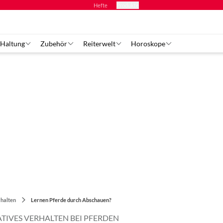
Hefte
Produkte
 Haltung
Zubehör
Reiterwelt
Horoskope
halten
Lernen Pferde durch Abschauen?
ATIVES VERHALTEN BEI PFERDEN