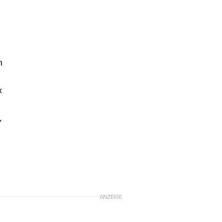
n
x
,
ANZEIGE