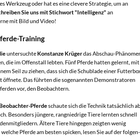
s Werkzeug oder hat es eine clevere Strategie, um an
hreiben Sie uns mit Stichwort "Intelligenz"
an
rne mit Bild und Video!
ferde-Training
die
untersuchte
Konstanze Krüger
das Abschau-Phänome
, die im Offenstall lebten. Fünf Pferde hatten gelernt, mit
nem Seil zu ziehen, dass sich die Schublade einer Futterbo
t öffnete. Das führten die sogenannten Demonstratoren
ferden vor, den Beobachtern.
Beobachter-Pferde
schaute sich die Technik tatsächlich a
ch. Besonders jüngere, rang­niedrige Tiere lernten schnell
enmitgliedern. Ältere Tiere hingegen zeigten wenig
 welche Pferde am besten spicken, lesen Sie auf der folgen­