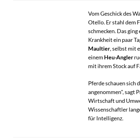
Vom Geschick des Wal
Otello. Er stahl dem 
schmecken. Das ging e
Krankheit ein paar Ta
Maultier
, selbst mit
einem
Heu-Angler
ru
mit ihrem Stock auf F
Pferde schauen sich di
angenommen", sagt Pr
Wirtschaft und Umwel
Wissenschaftler lang
für Intelligenz.