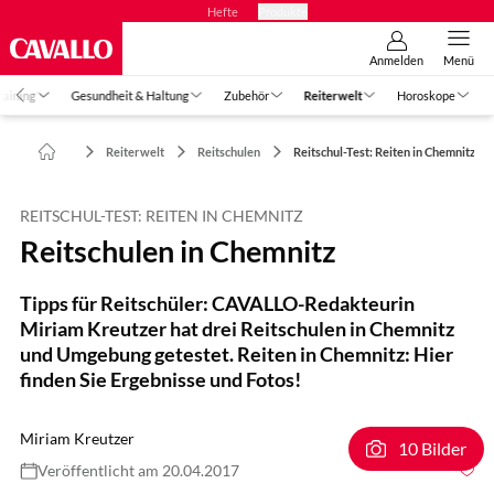
Hefte
Produkte
Anmelden
Menü
raining
Gesundheit & Haltung
Zubehör
Reiterwelt
Horoskope
Reiterwelt
Reitschulen
Reitschul-Test: Reiten in Chemnitz
REITSCHUL-TEST: REITEN IN CHEMNITZ
Reitschulen in Chemnitz
Tipps für Reitschüler: CAVALLO-Redakteurin
Miriam Kreutzer hat drei Reitschulen in Chemnitz
und Umgebung getestet. Reiten in Chemnitz: Hier
finden Sie Ergebnisse und Fotos!
Miriam Kreutzer
10 Bilder
Veröffentlicht am 20.04.2017
Foto: CAVALLO