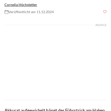
Cornelia Höchstetter
Veröffentlicht am 11.12.2024
Foto: Sandra Reitenbach
ANZEIGE
Akkurat aufgewickelt hängt der Führstrick am Haken.