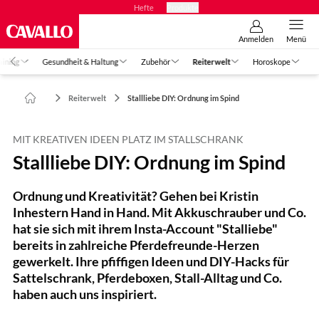
Hefte
Produkte
Anmelden
Menü
aining
Gesundheit & Haltung
Zubehör
Reiterwelt
Horoskope
Reiterwelt
Stallliebe DIY: Ordnung im Spind
MIT KREATIVEN IDEEN PLATZ IM STALLSCHRANK
Stallliebe DIY: Ordnung im Spind
Ordnung und Kreativität? Gehen bei Kristin
Inhestern Hand in Hand. Mit Akkuschrauber und Co.
hat sie sich mit ihrem Insta-Account "Stalliebe"
bereits in zahlreiche Pferdefreunde-Herzen
gewerkelt. Ihre pfiffigen Ideen und DIY-Hacks für
Sattelschrank, Pferdeboxen, Stall-Alltag und Co.
haben auch uns inspiriert.