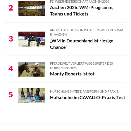
FEI WELTMEISTERSCHAFT AACHEN 2026
2
Aachen 2026: WM-Programm,
Teams und Tickets
ANDRÉ HASCHER VON R-HALTENSWERT ZUR WM
IN AACHEN
3
„WM in Deutschland ist riesige
Chance“
PFERDEWELT VERLIERT WEGBEREITER DES
4
HORSEMANSHIPS
Monty Roberts ist tot
HUFSCHUHE IM TEST: PASSFORM UND PRAXIS
5
Hufschuhe im CAVALLO-Praxis-Test