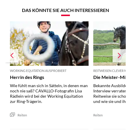
DAS KÖNNTE SIE AUCH INTERESSIEREN
WORKING EQUITATION AUSPROBIERT
REITWEISEN CLEVER MIX
Herrin des Rings
Die Meister-Mixe
Wie fühlt man sich in Sätteln, in denen man
Bekannte Ausbilder
noch nie saß? CAVALLO-Fotografin Lisa
Interview verraten, 
Rädlein wird bei der Working Equitation
Reitweise sie schon
zur Ring-Trägerin.
und wie sie und ihre 
Reiten
Reiten