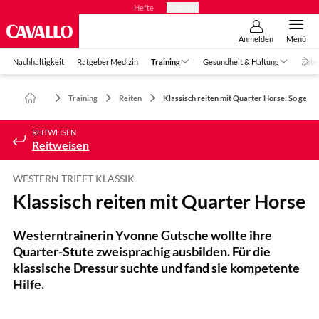
Hefte
Produkte
Anmelden
Menü
Nachhaltigkeit
Ratgeber Medizin
Training
Gesundheit & Haltung
Zube
Training
Reiten
Klassisch reiten mit Quarter Horse: So geht'
REITWEISEN
Reitweisen
WESTERN TRIFFT KLASSIK
Klassisch reiten mit Quarter Horse
Westerntrainerin Yvonne Gutsche wollte ihre
Quarter-Stute zweisprachig ausbilden. Für die
klassische Dressur suchte und fand sie kompetente
Hilfe.