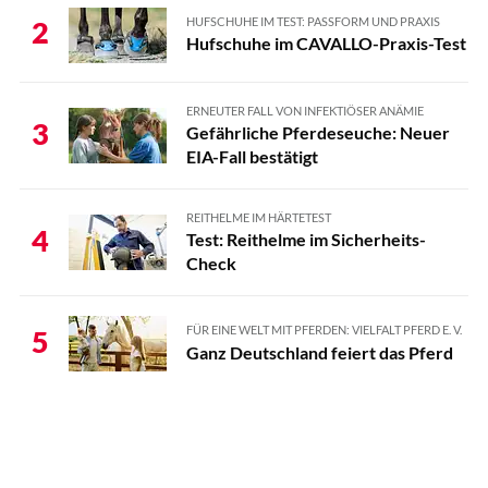
HUFSCHUHE IM TEST: PASSFORM UND PRAXIS
2
Hufschuhe im CAVALLO-Praxis-Test
ERNEUTER FALL VON INFEKTIÖSER ANÄMIE
3
Gefährliche Pferdeseuche: Neuer
EIA-Fall bestätigt
REITHELME IM HÄRTETEST
4
Test: Reithelme im Sicherheits-
Check
FÜR EINE WELT MIT PFERDEN: VIELFALT PFERD E. V.
5
Ganz Deutschland feiert das Pferd