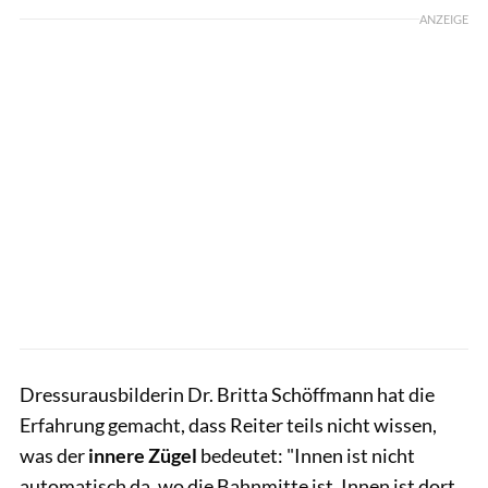
ANZEIGE
Dressurausbilderin Dr. Britta Schöffmann hat die
Erfahrung gemacht, dass Reiter teils nicht wissen,
was der
innere Zügel
bedeutet: "Innen ist nicht
automatisch da, wo die Bahnmitte ist. Innen ist dort,