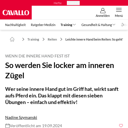
Hefte
Produkte
Anmelden
Menü
Nachhaltigkeit
Ratgeber Medizin
Training
Gesundheit & Haltung
Zube
Training
Reiten
Leichte innere Hand beim Reiten: So geht's!
WENN DIE INNERE HAND FEST IST
So werden Sie locker am inneren
Zügel
Wer seine innere Hand gut im Griff hat, wirkt sanft
aufs Pferd ein. Das klappt mit diesen sieben
Übungen – einfach und effektiv!
Nadine Szymanski
Veröffentlicht am 19.09.2024