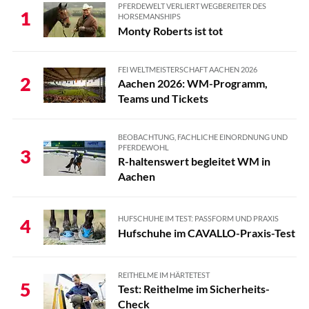
PFERDEWELT VERLIERT WEGBEREITER DES
1
HORSEMANSHIPS
Monty Roberts ist tot
FEI WELTMEISTERSCHAFT AACHEN 2026
2
Aachen 2026: WM-Programm,
Teams und Tickets
BEOBACHTUNG, FACHLICHE EINORDNUNG UND
PFERDEWOHL
3
R-haltenswert begleitet WM in
Aachen
HUFSCHUHE IM TEST: PASSFORM UND PRAXIS
4
Hufschuhe im CAVALLO-Praxis-Test
REITHELME IM HÄRTETEST
5
Test: Reithelme im Sicherheits-
Check