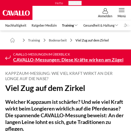
Hefte
Produkte
Anmelden
Menü
Nachhaltigkeit
Ratgeber Medizin
Training
Gesundheit & Haltung
Zube
Training
Bodenarbeit
Viel Zug auf dem Zirkel
CAVALLO-MESSUNGEN IM ÜBERBLICK
CAVALLO-Messungen: Diese Kräfte wirken am Zügel
KAPPZAUM-MESSUNG: WIE VIEL KRAFT WIRKT AN DER
LONGE AUF DIE NASE?
Viel Zug auf dem Zirkel
Welcher Kappzaum ist schärfer? Und wie viel Kraft
wirkt beim Longieren wirklich auf die Pferdenase?
Die spannende CAVALLO-Messung beweist: An der
langen Leine lohnt es sich, gute Traditionen zu
pflegen.