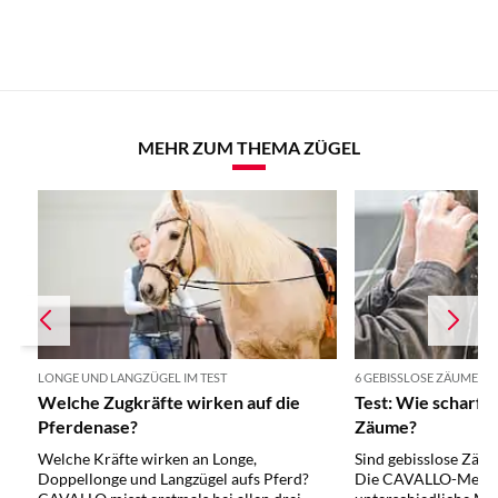
MEHR ZUM THEMA ZÜGEL
LONGE UND LANGZÜGEL IM TEST
6 GEBISSLOSE ZÄUME IM 
Welche Zugkräfte wirken auf die
Test: Wie scharf s
Pferdenase?
Zäume?
Welche Kräfte wirken an Longe,
Sind gebisslose Zäu
Doppellonge und Langzügel aufs Pferd?
Die CAVALLO-Messun