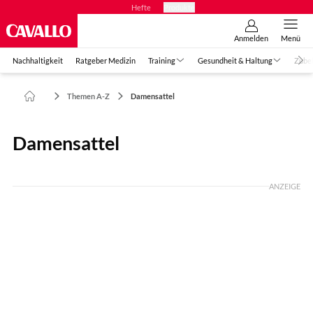
Hefte
Produkte
Anmelden
Menü
Nachhaltigkeit
Ratgeber Medizin
Training
Gesundheit & Haltung
Zube
Themen A-Z
Damensattel
Damensattel
ANZEIGE