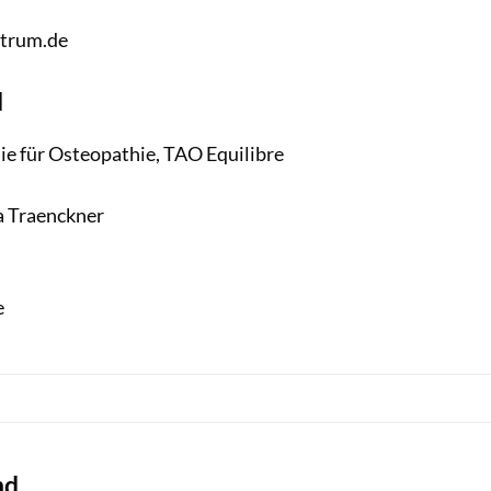
trum.de
d
ie für Osteopathie, TAO Equilibre
a Traenckner
e
nd