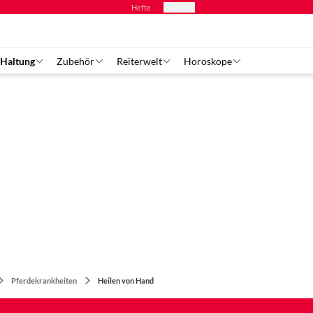
Hefte
Produkte
 Haltung
Zubehör
Reiterwelt
Horoskope
Pferdekrankheiten
Heilen von Hand