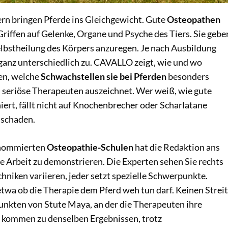
n bringen Pferde ins Gleichgewicht. Gute
Osteopathen
Griffen auf Gelenke, Organe und Psyche des Tiers. Sie gebe
elbstheilung des Körpers anzuregen. Je nach Ausbildung
ganz unterschiedlich zu. CAVALLO zeigt, wie und wo
en, welche
Schwachstellen sie bei Pferden
besonders
s seriöse Therapeuten auszeichnet. Wer weiß, wie gute
ert, fällt nicht auf Knochenbrecher oder Scharlatane
 schaden.
renommierten
Osteopathie-Schulen
hat die Redaktion ans
e Arbeit zu demonstrieren. Die Experten sehen Sie rechts
chniken variieren, jeder setzt spezielle Schwerpunkte.
 etwa ob die Therapie dem Pferd weh tun darf. Keinen Streit
punkten von Stute Maya, an der die Therapeuten ihre
 kommen zu denselben Ergebnissen, trotz