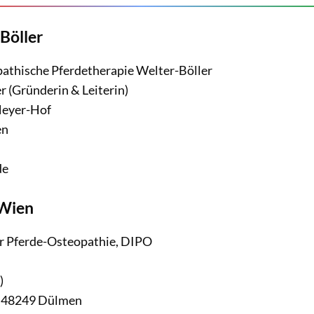
Böller
pathische Pferdetherapie Welter-Böller
r (Gründerin & Leiterin)
Meyer-Hof
en
de
 Wien
ür Pferde-Osteopathie, DIPO
)
, 48249 Dülmen