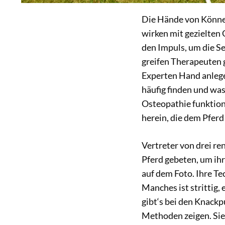
Die Hände von Könner
wirken mit gezielten 
den Impuls, um die S
greifen Therapeuten 
Experten Hand anleg
häufig finden und wa
Osteopathie funktioni
herein, die dem Pferd
Vertreter von drei 
Pferd gebeten, um ihr
auf dem Foto. Ihre Te
Manches ist strittig,
gibt‘s bei den Knack
Methoden zeigen. Sie