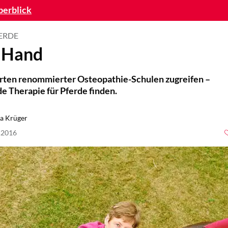
berblick
ERDE
n Hand
erten renommierter Osteopathie-Schulen zugreifen –
de Therapie für Pferde finden.
a Krüger
2.2016