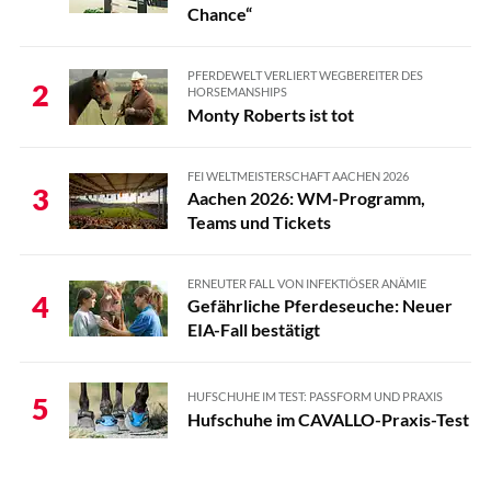
Chance“
PFERDEWELT VERLIERT WEGBEREITER DES
2
HORSEMANSHIPS
Monty Roberts ist tot
FEI WELTMEISTERSCHAFT AACHEN 2026
3
Aachen 2026: WM-Programm,
Teams und Tickets
ERNEUTER FALL VON INFEKTIÖSER ANÄMIE
4
Gefährliche Pferdeseuche: Neuer
EIA-Fall bestätigt
HUFSCHUHE IM TEST: PASSFORM UND PRAXIS
5
Hufschuhe im CAVALLO-Praxis-Test