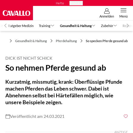
Hefte
Produkte
Anmelden
Menü
it
Ratgeber Medizin
Training
Gesundheit & Haltung
Zubehör
Reiter
Gesundheit & Haltung
Pferdehaltung
So specken Pferde gesund ab
DICK IST NICHT SCHICK
So nehmen Pferde gesund ab
Kurzatmig, missmutig, krank: Überflüssige Pfunde
machen Pferden das Leben schwer. Dabei ist
Abnehmen selbst bei Härtefällen möglich, wie
unsere Beispiele zeigen.
Veröffentlicht am 24.03.2021
Foto: Lisa Rädlein
ANZEIGE