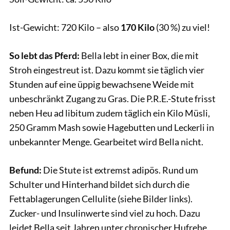
Ist-Gewicht: 720 Kilo – also
170 Kilo
(30 %) zu viel!
So lebt das Pferd:
Bella lebt in einer Box, die mit
Stroh eingestreut ist. Dazu kommt sie täglich vier
Stunden auf eine üppig bewachsene Weide mit
unbeschränkt Zugang zu Gras. Die P.R.E.-Stute frisst
neben Heu ad libitum zudem täglich ein Kilo Müsli,
250 Gramm Mash sowie Hagebutten und Leckerli in
unbekannter Menge. Gearbeitet wird Bella nicht.
Befund:
Die Stute ist extremst adipös. Rund um
Schulter und Hinterhand bildet sich durch die
Fettablagerungen Cellulite (siehe Bilder links).
Zucker- und Insulinwerte sind viel zu hoch. Dazu
leidet Bella seit Jahren unter chronischer Hufrehe.