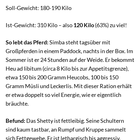
Soll-Gewicht: 180-190 Kilo
Ist-Gewicht: 310 Kilo – also
120 Kilo
(63%) zu viel!
So lebt das Pferd:
Simba steht tagsüber mit
Großpferden in einem Paddock, nachts in der Box. Im
Sommer ist er 24 Stunden auf der Weide. Er bekommt
Heu ad libitum (circa 8 Kilo bis zur Appetitsgrenze),
etwa 150 bis 200 Gramm Heucobs, 100 bis 150
Gramm Müsli und Leckerlis. Mit dieser Ration erhält
er etwa doppelt so viel Energie, wie er eigentlich
bräuchte.
Befund:
Das Shetty ist fettleibig. Seine Schultern
sind kaum tastbar, an Rumpf und Kruppe sammelt
sich Fettgewebe. Er ist lethargisch bis aggressiv.