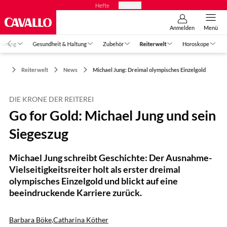
Hefte
Produkte
Anmelden
Menü
raining
Gesundheit & Haltung
Zubehör
Reiterwelt
Horoskope
Reiterwelt
News
Michael Jung: Dreimal olympisches Einzelgold
DIE KRONE DER REITEREI
Go for Gold: Michael Jung und sein
Siegeszug
Michael Jung schreibt Geschichte: Der Ausnahme-
Vielseitigkeitsreiter holt als erster dreimal
olympisches Einzelgold und blickt auf eine
beeindruckende Karriere zurück.
Barbara Böke
,
Catharina Köther