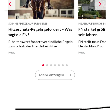
SOMMERHITZE AUF TURNIEREN
NEUER AUFBRUCH IM PF
Hitzeschutz-Regeln gefordert – Was
FN startet größte
sagt die FN?
seit Jahren
R-haltenswert fordert verbindliche Regeln
FN stellt neue Dachi
zum Schutz der Pferde bei Hitze
Deutschland“ vor
News
News
Mehr anzeigen