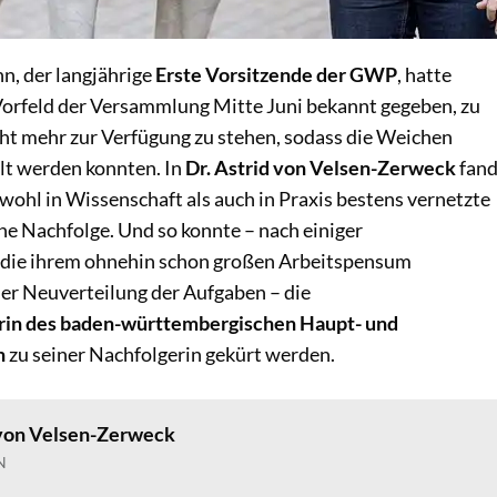
n, der langjährige
Erste Vorsitzende der GWP
, hatte
 Vorfeld der Versammlung Mitte Juni bekannt gegeben, zu
ht mehr zur Verfügung zu stehen, sodass die Weichen
llt werden konnten. In
Dr. Astrid von Velsen-Zerweck
fan
wohl in Wissenschaft als auch in Praxis bestens vernetzte
ine Nachfolge. Und so konnte – nach einiger
 die ihrem ohnehin schon großen Arbeitspensum
der Neuverteilung der Aufgaben – die
rin des baden-württembergischen Haupt- und
h
zu seiner Nachfolgerin gekürt werden.
 von Velsen-Zerweck
N