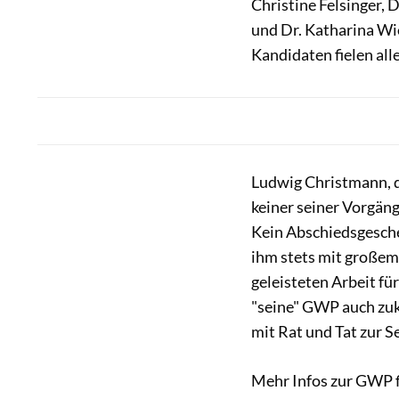
Christine Felsinger,
und Dr. Katharina Wi
Kandidaten fielen all
Ludwig Christmann, d
keiner seiner Vorgän
Kein Abschiedsgesche
ihm stets mit große
geleisteten Arbeit fü
"seine" GWP auch zuk
mit Rat und Tat zur S
Mehr Infos zur GWP f