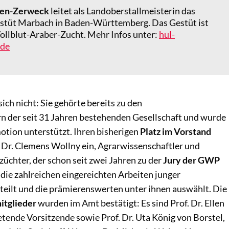
lsen-Zerweck
leitet als Landoberstallmeisterin das
stüt Marbach in Baden-Württemberg. Das Gestüt ist
Vollblut-Araber-Zucht. Mehr Infos unter:
hul-
.de
ich nicht: Sie gehörte bereits zu den
 der seit 31 Jahren bestehenden Gesellschaft und wurde
motion unterstützt. Ihren bisherigen
Platz im Vorstand
. Dr. Clemens Wollny ein, Agrarwissenschaftler und
üchter, der schon seit zwei Jahren zu der
Jury der GWP
h die zahlreichen eingereichten Arbeiten junger
teilt und die prämierenswerten unter ihnen auswählt. Die
itglieder
wurden im Amt bestätigt: Es sind Prof. Dr. Ellen
retende Vorsitzende sowie Prof. Dr. Uta König von Borstel,