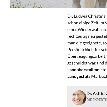
Dr. Ludwig Christman
schon einige Zeit im
einer Wiederwahl nic
rechtzeitig neu geste
man die geeignete, so
Persönlichkeit für se
Überzeugungsarbeit,
geschuldet war, und 
Landoberstallmeiste
Landgestüts Marbac
Dr. Astrid
DIE EXPERTI