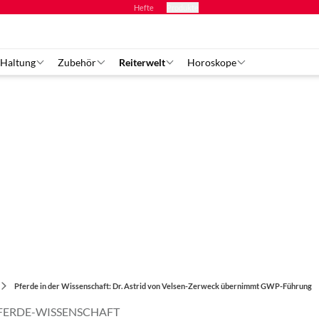
Hefte
Produkte
 Haltung
Zubehör
Reiterwelt
Horoskope
Pferde in der Wissenschaft: Dr. Astrid von Velsen-Zerweck übernimmt GWP-Führung
PFERDE-WISSENSCHAFT