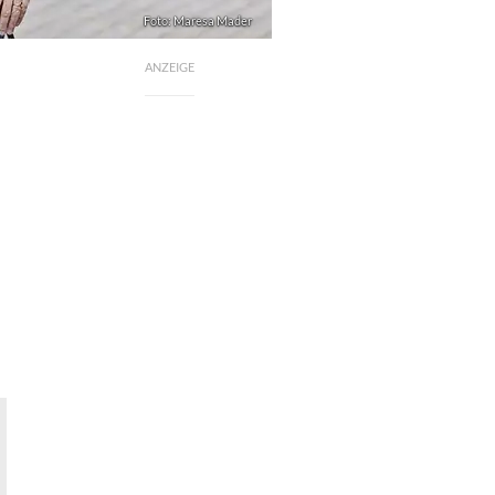
Foto: Maresa Mader
ANZEIGE
d