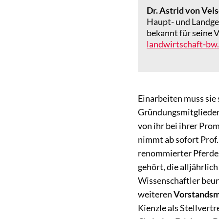
Dr. Astrid von Ve
Haupt- und Landge
bekannt für seine 
landwirtschaft-bw
Einarbeiten muss sie s
Gründungsmitgliedern
von ihr bei ihrer Pro
nimmt ab sofort Prof
renommierter Pferdez
gehört, die alljährlic
Wissenschaftler beur
weiteren
Vorstandsm
Kienzle als Stellvert