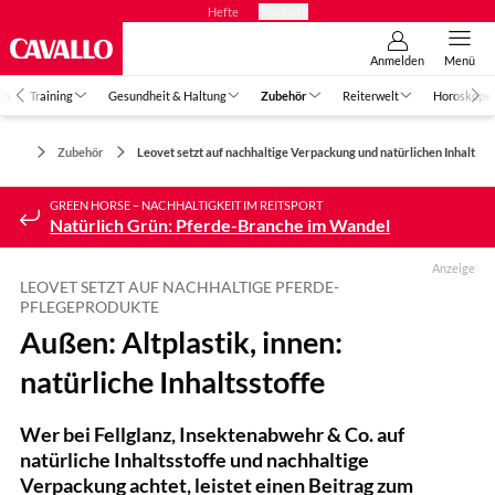
Hefte
Produkte
Anmelden
Menü
in
Training
Gesundheit & Haltung
Zubehör
Reiterwelt
Horoskope
Zubehör
Leovet setzt auf nachhaltige Verpackung und natürlichen Inhalt
GREEN HORSE – NACHHALTIGKEIT IM REITSPORT
Natürlich Grün: Pferde-Branche im Wandel
Anzeige
LEOVET SETZT AUF NACHHALTIGE PFERDE-
PFLEGEPRODUKTE
Außen: Altplastik, innen:
natürliche Inhaltsstoffe
Wer bei Fellglanz, Insektenabwehr & Co. auf
natürliche Inhaltsstoffe und nachhaltige
Verpackung achtet, leistet einen Beitrag zum