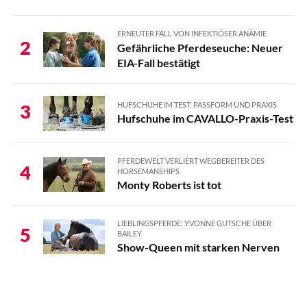
ERNEUTER FALL VON INFEKTIÖSER ANÄMIE
2
Gefährliche Pferdeseuche: Neuer
EIA-Fall bestätigt
HUFSCHUHE IM TEST: PASSFORM UND PRAXIS
3
Hufschuhe im CAVALLO-Praxis-Test
PFERDEWELT VERLIERT WEGBEREITER DES
4
HORSEMANSHIPS
Monty Roberts ist tot
LIEBLINGSPFERDE: YVONNE GUTSCHE ÜBER
5
BAILEY
Show-Queen mit starken Nerven