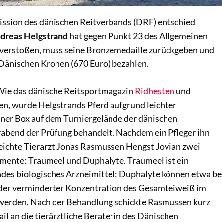
ssion des dänischen Reitverbands (DRF) entschied
dreas Helgstrand
hat gegen Punkt 23 des Allgemeinen
verstoßen, muss seine Bronzemedaille zurückgeben und
 Dänischen Kronen (670 Euro) bezahlen.
 Wie das dänische Reitsportmagazin
Ridhesten
und
en, wurde Helgstrands Pferd aufgrund leichter
ner Box auf dem Turniergelände der dänischen
abend der Prüfung behandelt. Nachdem ein Pfleger ihn
reichte Tierarzt Jonas Rasmussen Hengst Jovian zwei
ente: Traumeel und Duphalyte. Traumeel ist ein
s biologisches Arzneimittel; Duphalyte können etwa be
oder verminderter Konzentration des Gesamteiweiß im
werden. Nach der Behandlung schickte Rasmussen kurz
il an die tierärztliche Beraterin des Dänischen