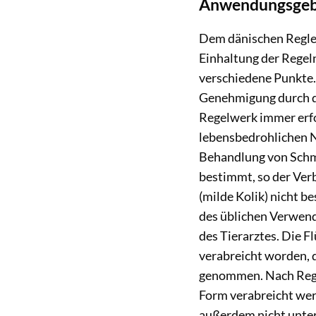
Anwendungsgeb
Dem dänischen Regleme
Einhaltung der Regel
verschiedene Punkte.
Genehmigung durch den
Regelwerk immer erfo
lebensbedrohlichen No
Behandlung von Sch
bestimmt, so der Ver
(milde Kolik) nicht b
des üblichen Verwend
des Tierarztes. Die F
verabreicht worden, da
genommen. Nach Regle
Form verabreicht werd
außerdem nicht unter