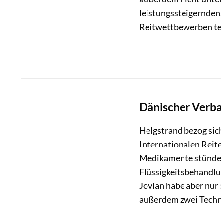
leistungssteigernden
Reitwettbewerben te
Dänischer Verba
Helgstrand bezog sich
Internationalen Reite
Medikamente stünden n
Flüssigkeitsbehandlu
Jovian habe aber nur
außerdem zwei Techni