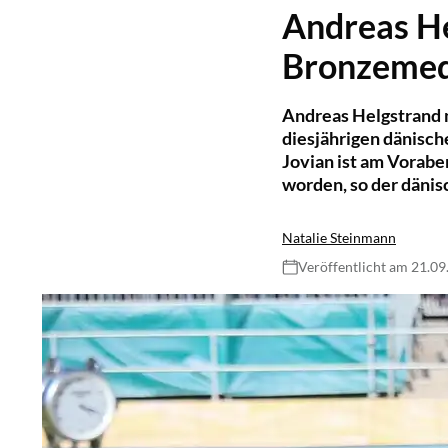
Andreas H
Bronzemed
Andreas Helgstrand m
diesjährigen dänisc
Jovian ist am Vorab
worden, so der dänis
Natalie Steinmann
Veröffentlicht am 21.0