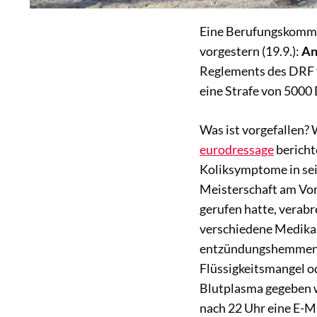
Eine Berufungskommi
vorgestern (19.9.):
An
Reglements des DRF 
eine Strafe von 5000
Was ist vorgefallen?
eurodressage
bericht
Koliksymptome in sei
Meisterschaft am Vor
gerufen hatte, verab
verschiedene Medikam
entzündungshemmende
Flüssigkeitsmangel 
Blutplasma gegeben 
nach 22 Uhr eine E-Ma