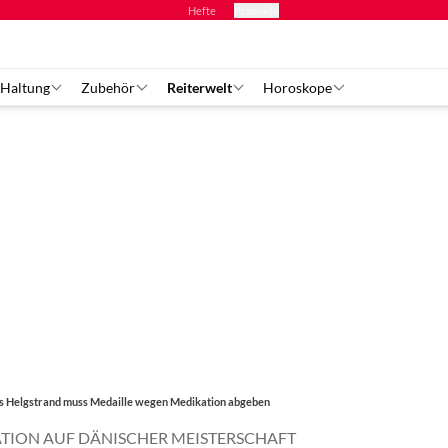
Hefte
Produkte
 Haltung
Zubehör
Reiterwelt
Horoskope
 Helgstrand muss Medaille wegen Medikation abgeben
TION AUF DÄNISCHER MEISTERSCHAFT