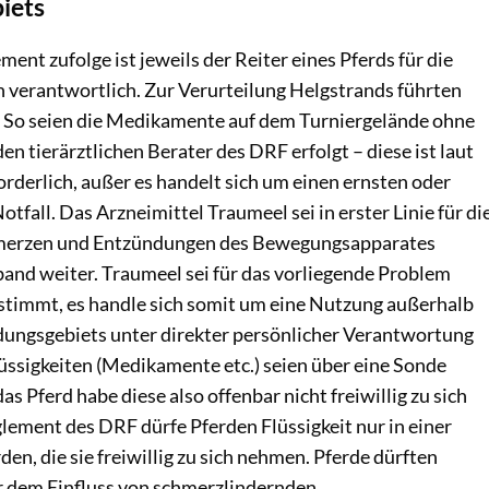
iets
nt zufolge ist jeweils der Reiter eines Pferds für die
n verantwortlich. Zur Verurteilung Helgstrands führten
 So seien die Medikamente auf dem Turniergelände ohne
 tierärztlichen Berater des DRF erfolgt – diese ist laut
rderlich, außer es handelt sich um einen ernsten oder
tfall. Das Arzneimittel Traumeel sei in erster Linie für di
merzen und Entzündungen des Bewegungsapparates
band weiter. Traumeel sei für das vorliegende Problem
estimmt, es handle sich somit um eine Nutzung außerhalb
ungsgebiets unter direkter persönlicher Verantwortung
lüssigkeiten (Medikamente etc.) seien über eine Sonde
s Pferd habe diese also offenbar nicht freiwillig zu sich
ment des DRF dürfe Pferden Flüssigkeit nur in einer
en, die sie freiwillig zu sich nehmen. Pferde dürften
 dem Einfluss von schmerzlindernden,