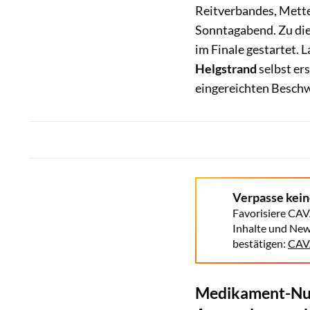
Reitverbandes, Mette 
Sonntagabend. Zu die
im Finale gestartet. 
Helgstrand
selbst er
eingereichten Beschw
Verpasse kei
Favorisiere CAV
Inhalte und New
bestätigen:
CAVA
Medikament-Nut