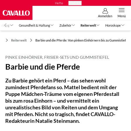
Hefte
Produkte
Anmelden
Menü
raining
Gesundheit & Haltung
Zubehör
Reiterwelt
Horoskope
Reiterwelt
Barbie und die Pferde: Von pinken Einhörnern bis zu Gummistiefeln
PINKE EINHÖRNER, FRISIER-SETS UND GUMMISTIEFEL
Barbie und die Pferde
Zu Barbie gehört ein Pferd – das sehen wohl
zumindest Pferdefans so. Mattel bedient mit der
Puppe Mädchen-Träume vom eigenen Pferdestall
bis zum rosa Einhorn – und vermittelt ein
unrealistisches Bild von Reiten und dem Umgang
mit Pferden. Nicht so tragisch, findet CAVALLO-
Redakteurin Natalie Steinmann.