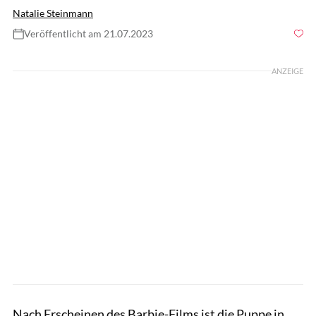
Natalie Steinmann
Veröffentlicht am 21.07.2023
Foto: Feifei Cui-Paoluzzo / GettyImages
ANZEIGE
Nach Erscheinen des Barbie-Films ist die Puppe in