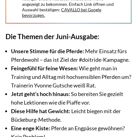
angezeigt zu bekommen. Einfach Link öffnen und
Auswahl bestätigen:
CAVALLO bei Google
bevorzugen.
Die Themen der Juni-Ausgabe:
Unsere Stimme für die Pferde:
Mehr Einsatz fürs
Pferdewohl – das ist Ziel der #doitride-Kampagne.
Feingefühl für feine Wesen:
Wie geht man in
Training und Alltag mit hochsensiblen Pferden um?
Trainerin Yvonne Gutsche weiß Rat.
Jetzt geht’s hoch hinaus:
So bereiten Sie gezielt
hohe Lektionen wie die Piaffe vor.
Diese Hilfe hat Gewicht:
Leicht biegen mit der
Bückeburg-Methode.
Eine enge Kiste:
Pferde an Engpässe gewöhnen?
Kein Problem!