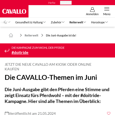
Hefte
Produkte
Anmelden
Menü
aining
Gesundheit & Haltung
Zubehör
Reiterwelt
Horoskope
Reiterwelt
Die Juni-Ausgabe ist da!
DIE KAMPAGNE ZUM WOHL DER PFERDE
#doitride
JETZT DIE NEUE CAVALLO AM KIOSK ODER ONLINE
KAUFEN
Die CAVALLO-Themen im Juni
Die Juni-Ausgabe gibt den Pferden eine Stimme und
zeigt Einsatz fürs Pferdwohl – mit der #doitride-
Kampagne. Hier sind alle Themen im Überblick:
Veröffentlicht am 21.05.2024