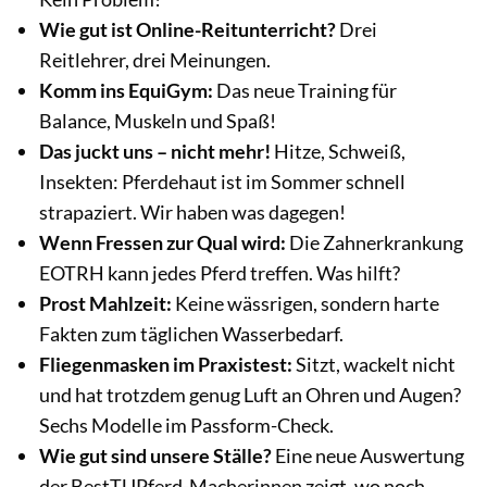
Wie gut ist Online-Reitunterricht?
Drei
Reitlehrer, drei Meinungen.
Komm ins EquiGym:
Das neue Training für
Balance, Muskeln und Spaß!
Das juckt uns – nicht mehr!
Hitze, Schweiß,
Insekten: Pferdehaut ist im Sommer schnell
strapaziert. Wir haben was dagegen!
Wenn Fressen zur Qual wird:
Die Zahnerkrankung
EOTRH kann jedes Pferd treffen. Was hilft?
Prost Mahlzeit:
Keine wässrigen, sondern harte
Fakten zum täglichen Wasserbedarf.
Fliegenmasken im Praxistest:
Sitzt, wackelt nicht
und hat trotzdem genug Luft an Ohren und Augen?
Sechs Modelle im Passform-Check.
Wie gut sind unsere Ställe?
Eine neue Auswertung
der BestTUPferd-Macherinnen zeigt, wo noch