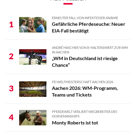
ERNEUTER FALL VON INFEKTIÖSER ANÄMIE
1
Gefährliche Pferdeseuche: Neuer
EIA-Fall bestätigt
ANDRÉ HASCHER VON R-HALTENSWERT ZUR WM
IN AACHEN
2
„WM in Deutschland ist riesige
Chance“
FEI WELTMEISTERSCHAFT AACHEN 2026
3
Aachen 2026: WM-Programm,
Teams und Tickets
PFERDEWELT VERLIERT WEGBEREITER DES
4
HORSEMANSHIPS
Monty Roberts ist tot