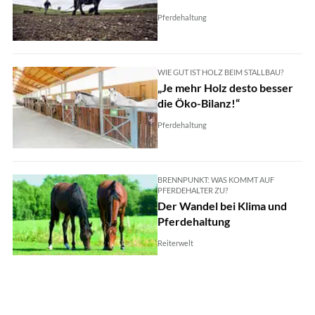
Pferdehaltung
WIE GUT IST HOLZ BEIM STALLBAU?
„Je mehr Holz desto besser
die Öko-Bilanz!“
Pferdehaltung
BRENNPUNKT: WAS KOMMT AUF
PFERDEHALTER ZU?
Der Wandel bei Klima und
Pferdehaltung
Reiterwelt