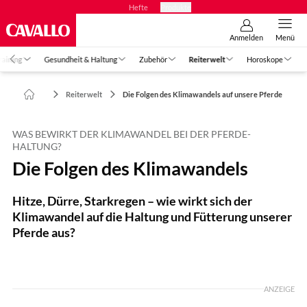
Hefte
Produkte
Anmelden
Menü
raining
Gesundheit & Haltung
Zubehör
Reiterwelt
Horoskope
Reiterwelt
Die Folgen des Klimawandels auf unsere Pferde
WAS BEWIRKT DER KLIMAWANDEL BEI DER PFERDE-
HALTUNG?
Die Folgen des Klimawandels
Hitze, Dürre, Starkregen – wie wirkt sich der
Klimawandel auf die Haltung und Fütterung unserer
Pferde aus?
Foto: Rädlein
ANZEIGE