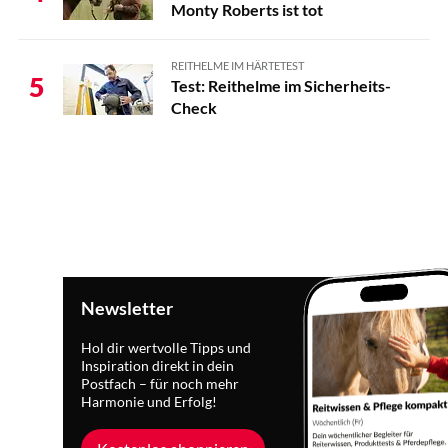
Monty Roberts ist tot
REITHELME IM HÄRTETEST
5
Test: Reithelme im Sicherheits-
Check
Newsletter
Hol dir wertvolle Tipps und
Inspiration direkt in dein
Postfach – für noch mehr
Harmonie und Erfolg!