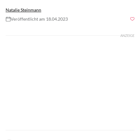
Natalie Steinmann
Veröffentlicht am 18.04.2023
Foto: Michael Steele / Staff / GettyImages
ANZEIGE