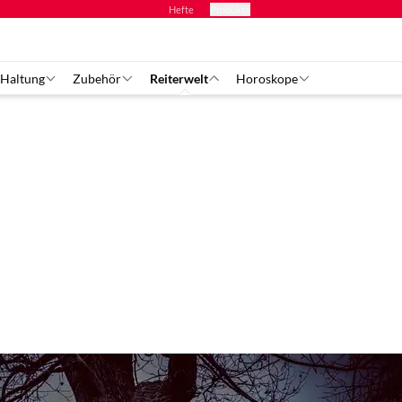
Hefte
Produkte
 Haltung
Zubehör
Reiterwelt
Horoskope