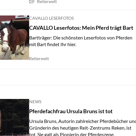
Reiterwelt
CAVALLO LESERFOTOS
CAVALLO Leserfotos: Mein Pferd trägt Bart
Bartträger: Die schönsten Leserfotos von Pferden
mit Bart findet Ihr hier.
Reiterwelt
NEWS
Pferdefachfrau Ursula Bruns ist tot
Ursula Bruns, Autorin zahlreicher Pferdebücher un
Gründerin des heutigen Reit-Zentrums Reken, ist
tot. Sie galt als Pionierin der Pferdeszene.