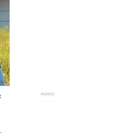
sse
ANZEIGE
t
t
.