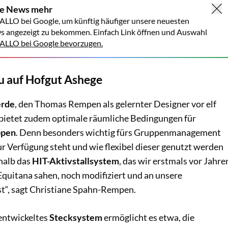
ne News mehr
ALLO bei Google, um künftig häufiger unsere neuesten
s angezeigt zu bekommen. Einfach Link öffnen und Auswahl
LLO bei Google bevorzugen.
au auf Hofgut Ashege
erde
, den Thomas Rempen als gelernter Designer vor elf
, bietet zudem optimale räumliche Bedingungen für
ppen
. Denn besonders wichtig fürs Gruppenmanagement
 zur Verfügung steht und wie flexibel dieser genutzt werden
halb das
HIT-Aktivstallsystem
, das wir erstmals vor Jahre
Equitana sahen, noch modifiziert und an unsere
t“, sagt Christiane Spahn-Rempen.
 entwickeltes
Stecksystem
ermöglicht es etwa, die