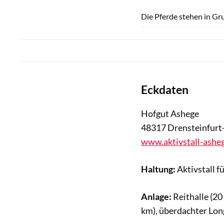
Die Pferde stehen in G
Eckdaten
Hofgut Ashege
48317 Drensteinfurt
www.aktivstall-ashe
Haltung:
Aktivstall f
Anlage:
Reithalle (20
km), überdachter Long