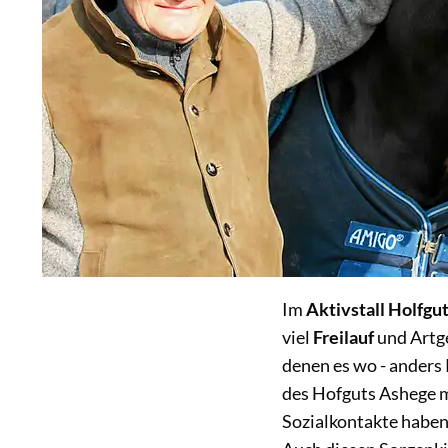
Im
Aktivstall Holfgu
viel
Freilauf
und Artge
denen es wo - anders
des Hofguts Ashege m
Sozialkontakte haben