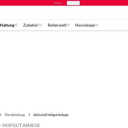
Hefte
Produkte
 Haltung
Zubehör
Reiterwelt
Horoskope
Pferdehaltung
Aktivstall Hofgut Ashege
T - HOFGUT ASHEGE