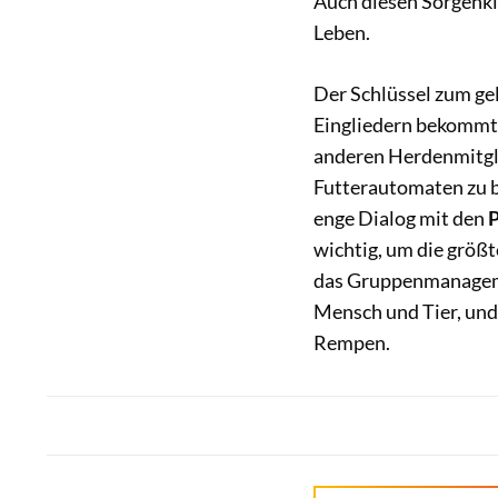
Auch diesen Sorgenki
Leben.
Der Schlüssel zum ge
Eingliedern bekommt j
anderen Herdenmitgli
Futterautomaten zu b
enge Dialog mit den
P
wichtig, um die größ
das Gruppenmanagemen
Mensch und Tier, und
Rempen.