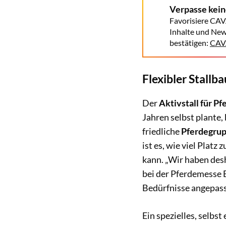
Verpasse kei
Favorisiere CAV
Inhalte und New
bestätigen:
CAVA
Flexibler Stallb
Der
Aktivstall für Pf
Jahren selbst plante
friedliche
Pferdegru
ist es, wie viel Platz
kann. „Wir haben des
bei der Pferdemesse 
Bedürfnisse angepass
Ein spezielles, selbst