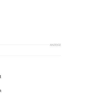
ANZEIGE
t
m