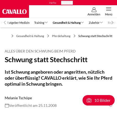
Hefte
Produkte
Anmelden
Menü
it
Ratgeber Medizin
Training
Gesundheit & Haltung
Zubehör
Reiter
Gesundheit & Haltung
Pferdehaltung
Schwung statt Stechschritt
ALLES ÜBER DEN SCHWUNG BEIM PFERD
Schwung statt Stechschritt
Ist Schwung angeboren oder angeritten, nützlich
oder überflüssig? CAVALLO erklärt, wie Sie Ihr Pferd
optimal in Schwung bringen.
Melanie Tschöpe
10 Bilder
Veröffentlicht am 25.11.2008
Foto: Wolschendorf