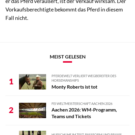
er das Pferd veräußert, ist der Verkauf wirksam. Der
Vorkaufsberechtigte bekommt das Pferd in diesem
Fall nicht.
MEIST GELESEN
PFERDEWELT VERLIERT WEGBEREITER DES
1
HORSEMANSHIPS
Monty Roberts ist tot
FEI WELTMEISTERSCHAFT AACHEN 2026
2
Aachen 2026: WM-Programm,
Teams und Tickets
HUFSCHUHE IM TEST: PASSFORM UND PRAXIS