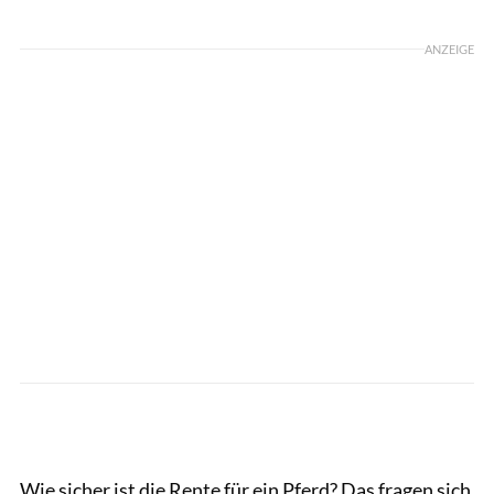
Foto: Rädlein
ANZEIGE
Wie sicher ist die Rente für ein Pferd? Das fragen sich