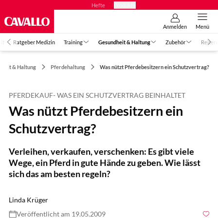
Hefte
Produkte
Anmelden
Menü
it
Ratgeber Medizin
Training
Gesundheit & Haltung
Zubehör
Reiter
heit & Haltung
Pferdehaltung
Was nützt Pferdebesitzern ein Schutzvertrag?
PFERDEKAUF- WAS EIN SCHUTZVERTRAG BEINHALTET
Was nützt Pferdebesitzern ein
Schutzvertrag?
Verleihen, verkaufen, verschenken: Es gibt viele
Wege, ein Pferd in gute Hände zu geben. Wie lässt
sich das am besten regeln?
Linda Krüger
Veröffentlicht am 19.05.2009