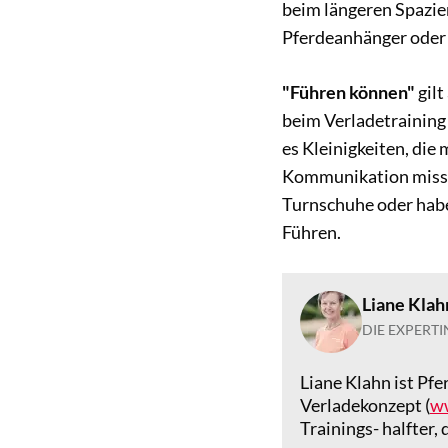
beim längeren Spazie
Pferdeanhänger oder 
"Führen können"
gilt
beim Verladetraining
es Kleinigkeiten, die
Kommunikation missve
Turnschuhe oder habe
Führen.
Liane Klah
DIE EXPERTI
Liane Klahn ist Pf
Verladekonzept (
w
Trainings- halfter,