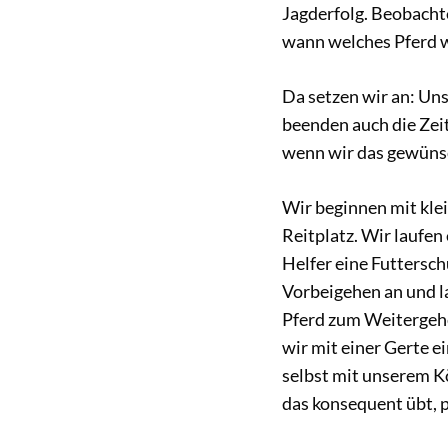
Jagderfolg. Beobacht
wann welches Pferd w
Da setzen wir an: Uns
beenden auch die Zeit
wenn wir das gewünsc
Wir beginnen mit kle
Reitplatz. Wir laufen
Helfer eine Futtersch
Vorbeigehen an und l
Pferd zum Weitergehen
wir mit einer Gerte e
selbst mit unserem Kö
das konsequent übt, p