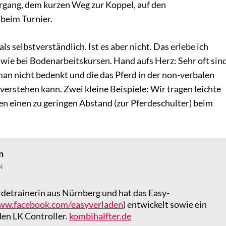
rgang, dem kurzen Weg zur Koppel, auf den
beim Turnier.
 als selbstverständlich. Ist es aber nicht. Das erlebe ich
 wie bei Bodenarbeitskursen. Hand aufs Herz: Sehr oft sin
 man nicht bedenkt und die das Pferd in der non-verbalen
rstehen kann. Zwei kleine Beispiele: Wir tragen leichte
n einen zu geringen Abstand (zur Pferdeschulter) beim
n
N
erdetrainerin aus Nürnberg und hat das Easy-
ww.facebook.com/easyverladen
) entwickelt sowie ein
 den LK Controller.
kombihalfter.de