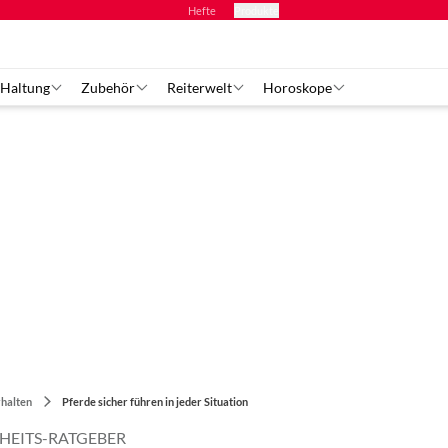
Hefte
Produkte
 Haltung
Zubehör
Reiterwelt
Horoskope
halten
Pferde sicher führen in jeder Situation
HEITS-RATGEBER