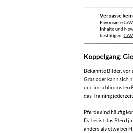
Verpasse kei
Favorisiere CAV
Inhalte und New
bestätigen:
CAVA
Koppelgang: Gie
Bekannte Bilder, vor
Gras oder kann sich n
und im schlimmsten F
das Training jederzei
Pferde sind häufig kon
Dabei ist das Pferd j
anders als etwa bei H