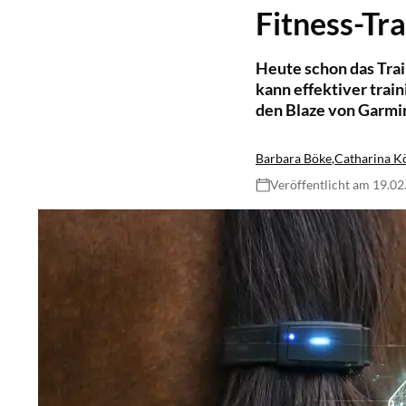
Fitness-Tr
Heute schon das Trai
kann effektiver trai
den Blaze von Garmi
Barbara Böke
,
Catharina K
Veröffentlicht am 19.0