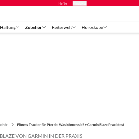
Hefte
Produkte
 Haltung
Zubehör
Reiterwelt
Horoskope
behör
Fitness-Tracker für Pferde: Was können sie? + Garmin Blaze Praxistest
 BLAZE VON GARMIN IN DER PRAXIS