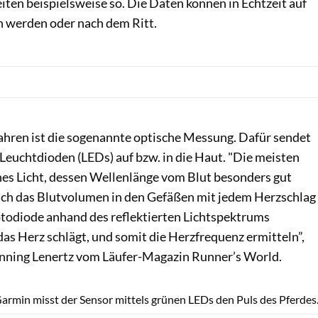
eiten beispielsweise so. Die Daten können in Echtzeit auf
 werden oder nach dem Ritt.
hren ist die sogenannte optische Messung. Dafür sendet
 Leuchtdioden (LEDs) auf bzw. in die Haut. "Die meisten
es Licht, dessen Wellenlänge vom Blut besonders gut
sich das Blutvolumen in den Gefäßen mit jedem Herzschlag
otodiode anhand des reflektierten Lichtspektrums
das Herz schlägt, und somit die Herzfrequenz ermitteln”,
nning Lenertz vom Läufer-Magazin Runner’s World.
Redaktion
rmin misst der Sensor mittels grünen LEDs den Puls des Pferdes