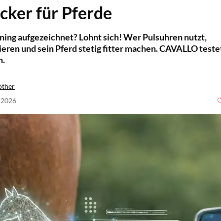
acker für Pferde
ning aufgezeichnet? Lohnt sich! Wer Pulsuhren nutzt,
nieren und sein Pferd stetig fitter machen. CAVALLO teste
n.
öther
2.2026