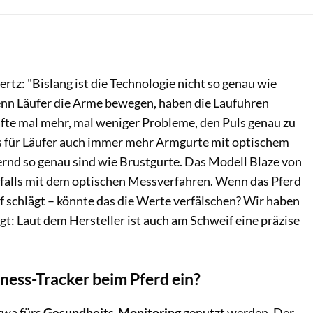
ertz: "Bislang ist die Technologie nicht so genau wie
nn Läufer die Arme bewegen, haben die Laufuhren
äfte mal mehr, mal weniger Probleme, den Puls genau zu
s für Läufer auch immer mehr Armgurte mit optischem
ernd so genau sind wie Brustgurte. Das Modell Blaze von
falls mit dem optischen Messverfahren. Wenn das Pferd
f schlägt – könnte das die Werte verfälschen? Wir haben
t: Laut dem Hersteller ist auch am Schweif eine präzise
tness-Tracker beim Pferd ein?
twa fürs
Gesundheits-Monitoring
genutzt werden. Der