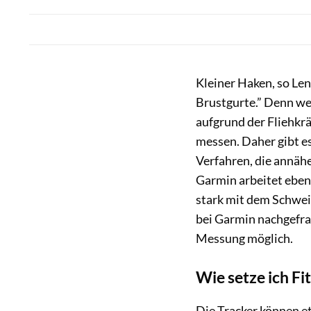
Kleiner Haken, so Len
Brustgurte.” Denn we
aufgrund der Fliehkr
messen. Daher gibt e
Verfahren, die annäh
Garmin arbeitet eben
stark mit dem Schwei
bei Garmin nachgefrag
Messung möglich.
Wie setze ich Fi
Die Tracker können e