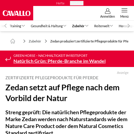
Hefte
Produkte
Anmelden
Menü
zin
Training
Gesundheit & Haltung
Zubehör
Reiterwelt
Horoskop
Zubehör
Zedan produziert zertifizierte Pflegeprodukte für Pferde
GREEN HORSE – NACHHALTIGKEIT IM REITSPORT
Natürlich Grün: Pferde-Branche im Wandel
Anzeige
ZERTIFIZIERTE PFLEGEPRODUKTE FÜR PFERDE
Zedan setzt auf Pflege nach dem
Vorbild der Natur
Streng geprüft: Die natürlichen Pflegeprodukte der
Marke Zedan werden nach Naturstandards wie dem
Nature Care Product oder dem Natural Cosmetics
Standard zertifiziert.