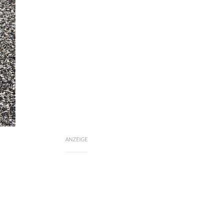
tig
ANZEIGE