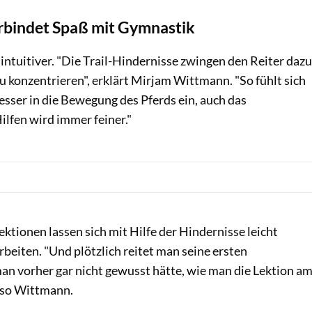
erbindet Spaß mit Gymnastik
intuitiver. "Die Trail-Hindernisse zwingen den Reiter dazu
zu konzentrieren", erklärt Mirjam Wittmann. "So fühlt sich
besser in die Bewegung des Pferds ein, auch das
lfen wird immer feiner."
ektionen lassen sich mit Hilfe der Hindernisse leicht
arbeiten. "Und plötzlich reitet man seine ersten
an vorher gar nicht gewusst hätte, wie man die Lektion a
, so Wittmann.