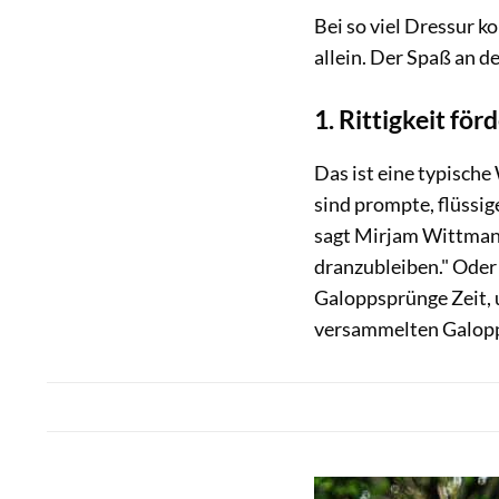
Bei so viel Dressur k
allein. Der Spaß an d
1. Rittigkeit fö
Das ist eine typisch
sind prompte, flüssi
sagt Mirjam Wittmann.
dranzubleiben." Oder 
Galoppsprünge Zeit, 
versammelten Galopp z