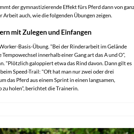
ommt der gymnastizierende Effekt fürs Pferd dann von gan
er Arbeit auch, wie die folgenden Übungen zeigen.
rdern mit Zulegen und Einfangen
e Worker-Basis-Übung. "Bei der Rinderarbeit im Gelände
ge Tempowechsel innerhalb einer Gang art das A und O",
 "Plötzlich galoppiert etwa das Rind davon. Dann gilt es
beim Speed-Trail: "Oft hat man nur zwei oder drei
um das Pferd aus einem Sprint in einen langsamen,
u holen", berichtet die Trainerin.