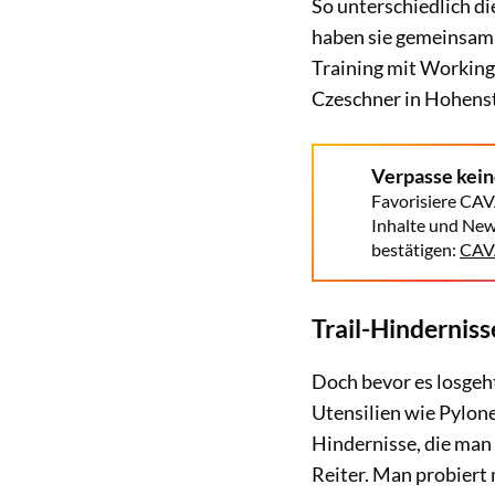
So unterschiedlich di
haben sie gemeinsam:
Training mit Workin
Czeschner in Hohen
Verpasse kei
Favorisiere CAV
Inhalte und New
bestätigen:
CAVA
Trail-Hindernis
Doch bevor es losgeh
Utensilien wie Pylone
Hindernisse, die man
Reiter. Man probiert