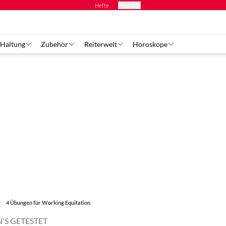
Hefte
Produkte
 Haltung
Zubehör
Reiterwelt
Horoskope
4 Übungen für Working Equitation
'S GETESTET