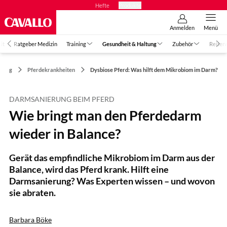
Hefte
Produkte
Anmelden
Menü
it
Ratgeber Medizin
Training
Gesundheit & Haltung
Zubehör
Reiter
ltung
Pferdekrankheiten
Dysbiose Pferd: Was hilft dem Mikrobiom im Darm?
DARMSANIERUNG BEIM PFERD
Wie bringt man den Pferdedarm
wieder in Balance?
Gerät das empfindliche Mikrobiom im Darm aus der
Balance, wird das Pferd krank. Hilft eine
Darmsanierung? Was Experten wissen – und wovon
sie abraten.
Barbara Böke