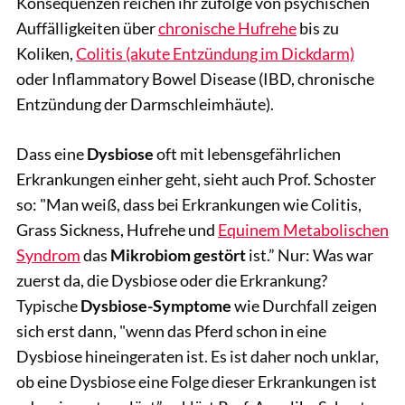
Konsequenzen reichen ihr zufolge von psychischen
Auffälligkeiten über
chronische Hufrehe
bis zu
Koliken,
Colitis (akute Entzündung im Dickdarm)
oder Inflammatory Bowel Disease (IBD, chronische
Entzündung der Darmschleimhäute).
Dass eine
Dysbiose
oft mit lebensgefährlichen
Erkrankungen einher geht, sieht auch Prof. Schoster
so: "Man weiß, dass bei Erkrankungen wie Colitis,
Grass Sickness, Hufrehe und
Equinem Metabolischen
Syndrom
das
Mikrobiom gestört
ist.” Nur: Was war
zuerst da, die Dysbiose oder die Erkrankung?
Typische
Dysbiose-Symptome
wie Durchfall zeigen
sich erst dann, "wenn das Pferd schon in eine
Dysbiose hineingeraten ist. Es ist daher noch unklar,
ob eine Dysbiose eine Folge dieser Erkrankungen ist