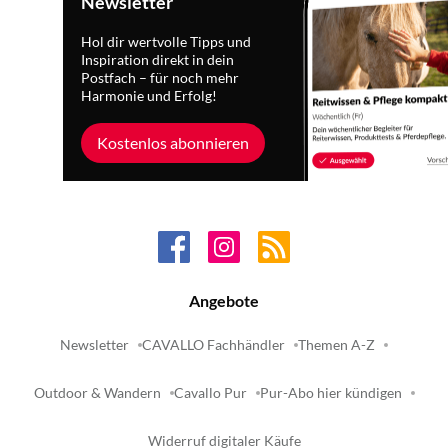
Newsletter
Hol dir wertvolle Tipps und
Inspiration direkt in dein
Postfach – für noch mehr
Harmonie und Erfolg!
Kostenlos abonnieren
Angebote
Newsletter
CAVALLO Fachhändler
Themen A-Z
Outdoor & Wandern
Cavallo Pur
Pur-Abo hier kündigen
Widerruf digitaler Käufe