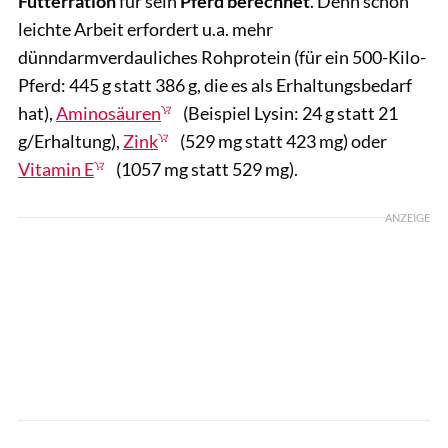
Futterration
für sein
Pferd
berechnet
. Denn schon
leichte Arbeit erfordert u.a. mehr
dünndarmverdauliches Rohprotein (für ein 500-Kilo-
Pferd: 445 g statt 386 g, die es als Erhaltungsbedarf
hat),
Aminosäuren
(Beispiel Lysin: 24 g statt 21
g/Erhaltung),
Zink
(529 mg statt 423 mg) oder
Vitamin E
(1057 mg statt 529 mg).
ANZEIGE
Lisa Rädlein