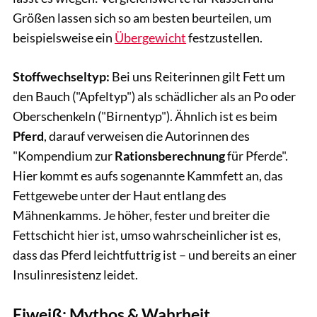
Größen lassen sich so am besten beurteilen, um
beispielsweise ein
Übergewicht
festzustellen.
Stoffwechseltyp:
Bei uns Reiterinnen gilt Fett um
den Bauch ("Apfeltyp") als schädlicher als an Po oder
Oberschenkeln ("Birnentyp"). Ähnlich ist es beim
Pferd
, darauf verweisen die Autorinnen des
"Kompendium zur
Rationsberechnung
für Pferde".
Hier kommt es aufs sogenannte Kammfett an, das
Fettgewebe unter der Haut entlang des
Mähnenkamms. Je höher, fester und breiter die
Fettschicht hier ist, umso wahrscheinlicher ist es,
dass das Pferd leichtfuttrig ist – und bereits an einer
Insulinresistenz leidet.
Eiweiß: Mythos & Wahrheit