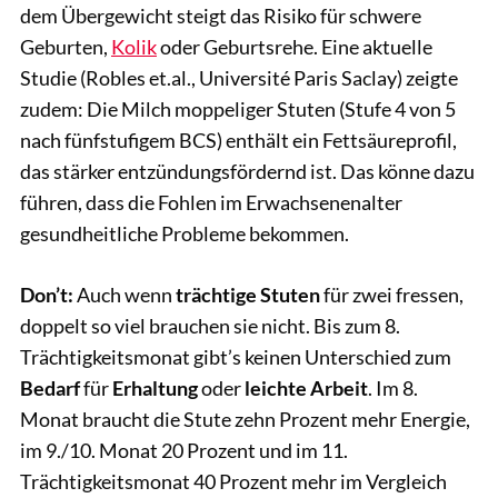
dem Übergewicht steigt das Risiko für schwere
Geburten,
Kolik
oder Geburtsrehe. Eine aktuelle
Studie (Robles et.al., Université Paris Saclay) zeigte
zudem: Die Milch moppeliger Stuten (Stufe 4 von 5
nach fünfstufigem BCS) enthält ein Fettsäureprofil,
das stärker entzündungsfördernd ist. Das könne dazu
führen, dass die Fohlen im Erwachsenenalter
gesundheitliche Probleme bekommen.
Don’t:
Auch wenn
trächtige Stuten
für zwei fressen,
doppelt so viel brauchen sie nicht. Bis zum 8.
Trächtigkeitsmonat gibt’s keinen Unterschied zum
Bedarf
für
Erhaltung
oder
leichte Arbeit
. Im 8.
Monat braucht die Stute zehn Prozent mehr Energie,
im 9./10. Monat 20 Prozent und im 11.
Trächtigkeitsmonat 40 Prozent mehr im Vergleich