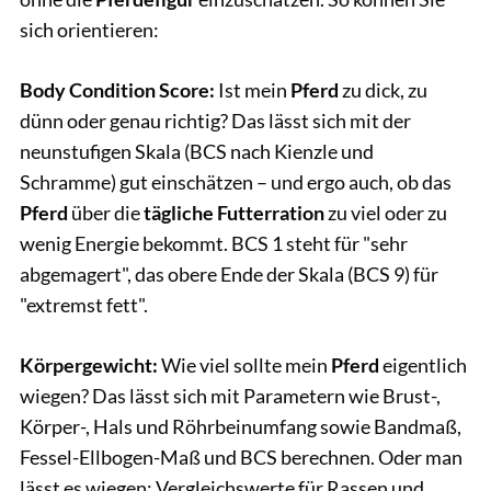
sich orientieren:
Body Condition
Score:
Ist mein
Pferd
zu dick, zu
dünn oder genau richtig? Das lässt sich mit der
neunstufigen Skala (BCS nach Kienzle und
Schramme) gut einschätzen – und ergo auch, ob das
Pferd
über die
tägliche Futterration
zu viel oder zu
wenig Energie bekommt. BCS 1 steht für "sehr
abgemagert", das obere Ende der Skala (BCS 9) für
"extremst fett".
Körpergewicht:
Wie viel sollte mein
Pferd
eigentlich
wiegen? Das lässt sich mit Parametern wie Brust-,
Körper-, Hals und Röhrbeinumfang sowie Bandmaß,
Fessel-Ellbogen-Maß und BCS berechnen. Oder man
lässt es wiegen: Vergleichswerte für Rassen und