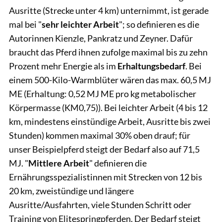
Ausritte (Strecke unter 4 km) unternimmt, ist gerade
mal bei "
sehr leichter Arbeit
"; so definieren es die
Autorinnen Kienzle, Pankratz und Zeyner. Dafür
braucht das Pferd ihnen zufolge maximal bis zu zehn
Prozent mehr Energie als im
Erhaltungsbedarf
. Bei
einem 500-Kilo-Warmblüter wären das max. 60,5 MJ
ME (Erhaltung: 0,52 MJ ME pro kg metabolischer
Körpermasse (KM0,75)). Bei leichter Arbeit (4 bis 12
km, mindestens einstündige Arbeit, Ausritte bis zwei
Stunden) kommen maximal 30% oben drauf; für
unser Beispielpferd steigt der Bedarf also auf 71,5
MJ. "
Mittlere Arbeit
" definieren die
Ernährungsspezialistinnen mit Strecken von 12 bis
20 km, zweistündige und längere
Ausritte/Ausfahrten, viele Stunden Schritt oder
Training von Elitespringpferden. Der Bedarf steigt