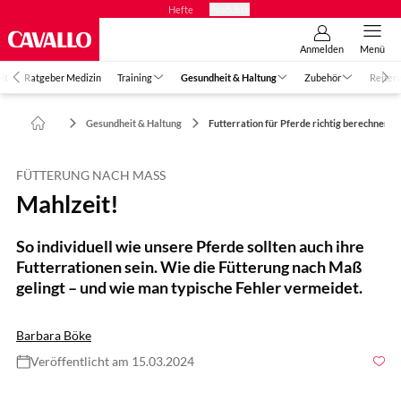
Hefte
Produkte
Anmelden
Menü
it
Ratgeber Medizin
Training
Gesundheit & Haltung
Zubehör
Reiter
Gesundheit & Haltung
Futterration für Pferde richtig berechnen
FÜTTERUNG NACH MASS
Mahlzeit!
So individuell wie unsere Pferde sollten auch ihre
Futterrationen sein. Wie die Fütterung nach Maß
gelingt – und wie man typische Fehler vermeidet.
Barbara Böke
Veröffentlicht am 15.03.2024
Foto: Lisa Rädlein