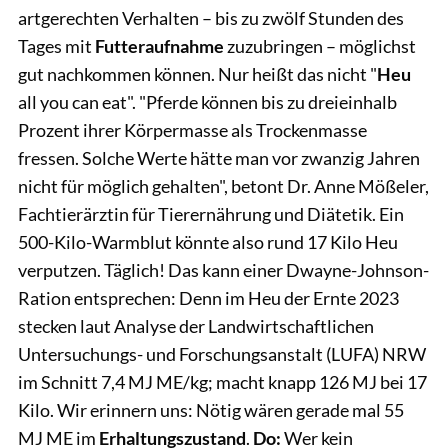
artgerechten Verhalten – bis zu zwölf Stunden des
Tages mit
Futteraufnahme
zuzubringen – möglichst
gut nachkommen können. Nur heißt das nicht "
Heu
all you can eat". "Pferde können bis zu dreieinhalb
Prozent ihrer Körpermasse als Trockenmasse
fressen. Solche Werte hätte man vor zwanzig Jahren
nicht für möglich gehalten", betont Dr. Anne Mößeler,
Fachtierärztin für Tierernährung und Diätetik. Ein
500-Kilo-Warmblut könnte also rund 17 Kilo Heu
verputzen. Täglich! Das kann einer Dwayne-Johnson-
Ration entsprechen: Denn im Heu der Ernte 2023
stecken laut Analyse der Landwirtschaftlichen
Untersuchungs- und Forschungsanstalt (LUFA) NRW
im Schnitt 7,4 MJ ME/kg; macht knapp 126 MJ bei 17
Kilo. Wir erinnern uns: Nötig wären gerade mal 55
MJ ME im
Erhaltungszustand
.
Do:
Wer kein