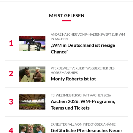
MEIST GELESEN
ANDRÉ HASCHER VON R-HALTENSWERT ZUR WM
IN AACHEN
1
„WM in Deutschland ist riesige
Chance“
PFERDEWELT VERLIERT WEGBEREITER DES
2
HORSEMANSHIPS
Monty Roberts ist tot
FEI WELTMEISTERSCHAFT AACHEN 2026
3
Aachen 2026: WM-Programm,
Teams und Tickets
ERNEUTER FALL VON INFEKTIÖSER ANÄMIE
4
Gefährliche Pferdeseuche: Neuer