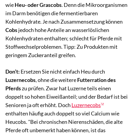
wie
Heu- oder Grascobs
. Denn die Mikroorganismen
im Darm benötigen die fermentierbaren
Kohlenhydrate. Je nach Zusammensetzung können
Cobs
jedoch hohe Anteile an wasserlöslichen
Kohlenhydraten enthalten; schlecht für Pferde mit
Stoffwechselproblemen. Tipp: Zu Produkten mit
geringem Zuckeranteil greifen.
Don’t:
Ersetzen Sie nicht einfach Heu durch
Luzernecobs
, ohne die weitere
Futterration des
Pferds
zu prüfen. Zwar hat Luzerne teils einen
doppelt so hohen Eiweißanteil; und der Bedarf ist bei
Senioren ja oft erhöht. Doch
Luzernecobs
enthalten häufig auch doppelt so viel Calcium wie
Heucobs. "Bei chronischen Nierenschäden, die alte
Pferde oft unbemerkt haben können, ist das