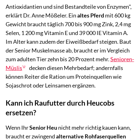
Antioxidantien und sind Bestandteile von Enzymen",
erklärt Dr. Anne Mößeler. Ein
altes Pferd
mit 600 kg
Gewicht braucht täglich 700 bis 900 mg Zink, 2,4 mg
Selen, 1 200 mg Vitamin E und 39 000 IE Vitamin A.
Im Alter kann zudem der Eiweißbedarf steigen. Baut
der Senior Muskelmasse ab, braucht er im Vergleich
zum adulten Tier zehn bis 20 Prozent mehr.
Senioren-
Müslis
decken diesen Mehrbedarf; andernfalls
können Reiter die Ration um Proteinquellen wie
Sojaschrot oder Leinsamen ergänzen.
Kann ich Raufutter durch Heucobs
ersetzen?
Wenn Ihr
Senior
Heu
nicht mehr richtig kauen kann,
braucht er zwingend
alternative Rohfaserquellen