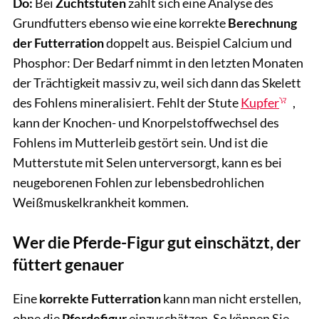
Do:
Bei
Zuchtstuten
zahlt sich eine Analyse des
Grundfutters ebenso wie eine korrekte
Berechnung
der Futterration
doppelt aus. Beispiel Calcium und
Phosphor: Der Bedarf nimmt in den letzten Monaten
der Trächtigkeit massiv zu, weil sich dann das Skelett
des Fohlens mineralisiert. Fehlt der Stute
Kupfer
,
kann der Knochen- und Knorpelstoffwechsel des
Fohlens im Mutterleib gestört sein. Und ist die
Mutterstute mit Selen unterversorgt, kann es bei
neugeborenen Fohlen zur lebensbedrohlichen
Weißmuskelkrankheit kommen.
Wer die Pferde-Figur gut einschätzt, der
füttert genauer
Eine
korrekte Futterration
kann man nicht erstellen,
ohne die
Pferdefigur
einzuschätzen. So können Sie