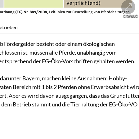
CAVALLO
Betrieben
eb Fördergelder bezieht oder einem ökologischen
lossen ist, müssen alle Pferde, unabhängig vom
ntsprechend der EG-Öko-Vorschriften gehalten werden.
, darunter Bayern, machen kleine Ausnahmen: Hobby-
vaten Bereich mit 1 bis 2 Pferden ohne Erwerbsabsicht wir
iert. Aber es wird davon ausgegangen, dass das Grundfutte
us dem Betrieb stammt und die Tierhaltung der EG-Öko-VO