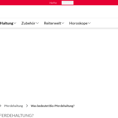
Hefte
Produkte
 Haltung
Zubehör
Reiterwelt
Horoskope
Pferdehaltung
Was bedeutet Bio-Pferdehaltung?
PFERDEHALTUNG?