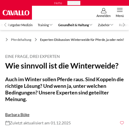
Hefte
Produkte
Anmelden
Menü
it
Ratgeber Medizin
Training
Gesundheit & Haltung
Zubehör
Reiter
ng
Pferdehaltung
Experten-Diskussion: Winterweide für Pferde, ja oder nein?
EINE FRAGE, DREI EXPERTEN
Wie sinnvoll ist die Winterweide?
Auch im Winter sollen Pferde raus. Sind Koppeln die
richtige Lösung? Und wenn ja, unter welchen
Bedingungen? Unsere Experten sind geteilter
Meinung.
Barbara Böke
Zuletzt aktualisiert am 01.12.2025
Foto: MCCAIG/ gettyimages