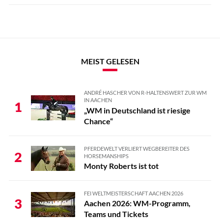
MEIST GELESEN
ANDRÉ HASCHER VON R-HALTENSWERT ZUR WM
IN AACHEN
1
„WM in Deutschland ist riesige
Chance“
PFERDEWELT VERLIERT WEGBEREITER DES
2
HORSEMANSHIPS
Monty Roberts ist tot
FEI WELTMEISTERSCHAFT AACHEN 2026
3
Aachen 2026: WM-Programm,
Teams und Tickets