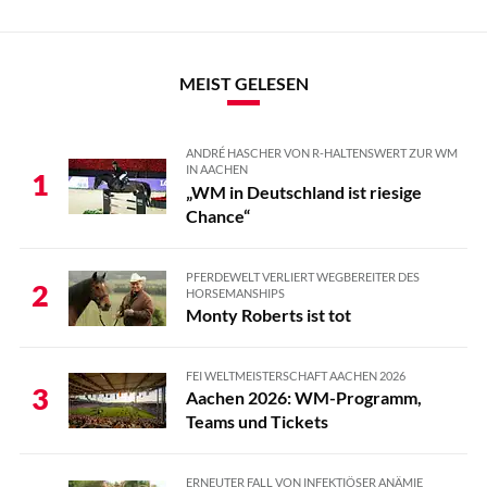
MEIST GELESEN
ANDRÉ HASCHER VON R-HALTENSWERT ZUR WM
IN AACHEN
1
„WM in Deutschland ist riesige
Chance“
PFERDEWELT VERLIERT WEGBEREITER DES
2
HORSEMANSHIPS
Monty Roberts ist tot
FEI WELTMEISTERSCHAFT AACHEN 2026
3
Aachen 2026: WM-Programm,
Teams und Tickets
ERNEUTER FALL VON INFEKTIÖSER ANÄMIE