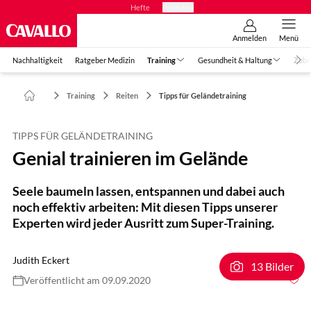
Hefte
Produkte
Anmelden
Menü
Nachhaltigkeit
Ratgeber Medizin
Training
Gesundheit & Haltung
Zube
Training
Reiten
Tipps für Geländetraining
TIPPS FÜR GELÄNDETRAINING
Genial trainieren im Gelände
Seele baumeln lassen, entspannen und dabei auch
noch effektiv arbeiten: Mit diesen Tipps unserer
Experten wird jeder Ausritt zum Super-Training.
Judith Eckert
13 Bilder
Veröffentlicht am 09.09.2020
Foto: Rädlein