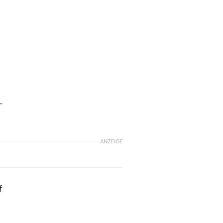
­
ANZEIGE
f