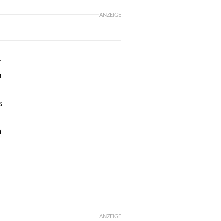
ANZEIGE
r
m
s
a
ANZEIGE