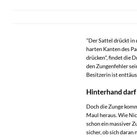
"Der Sattel drückt in 
harten Kanten des Pad
drücken", fin­det die
den Zungen­fehler sein
Be­sitzerin ist enttäu
Hinterhand darf
Doch die Zunge kommt 
Maul heraus. Wie Nico
schon ein massiver Zun
sicher, ob sich daran