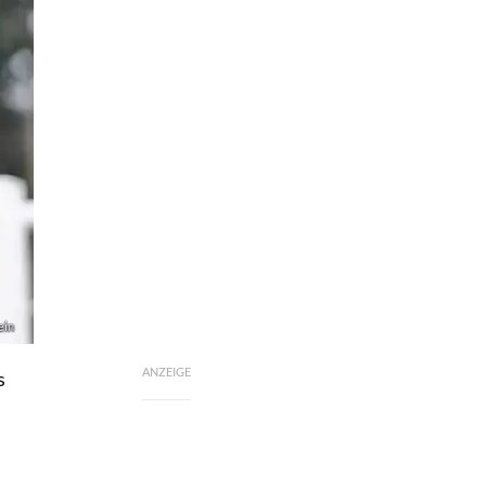
ein
ANZEIGE
s