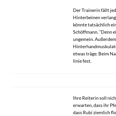
Der Trainerin fällt j
Hinterbeinen verlang
könnte tatsächlich ei
Schöffmann. "Denn ei
ungemein. Außerdem k
Hinterhandmuskulatur
etwas träge. Beim Nac
linie fest.
Ihre Reiterin soll ni
erwarten, dass ihr Pfe
dass Rubi ziem­lich f