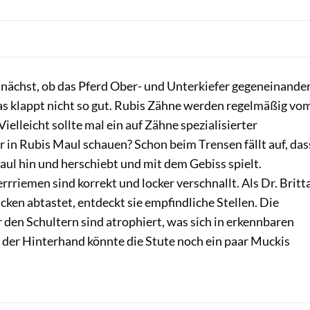
unächst, ob das Pferd Ober-­ und Unterkiefer gegen­einande
as klappt nicht so gut. Rubis Zähne werden regel­mäßig vo
Viel­leicht sollte mal ein auf Zähne spezia­lisierter
 in Rubis Maul schauen? Schon beim Trensen fällt auf, das
ul hin­ und herschiebt und mit dem Gebiss spielt.
riemen sind korrekt und locker verschnallt. Als Dr. Britt
ken abtastet, entdeckt sie empfind­liche Stellen. Die
den Schultern sind atrophiert, was sich in erkennbaren
n der Hinterhand könnte die Stute noch ein paar Muckis