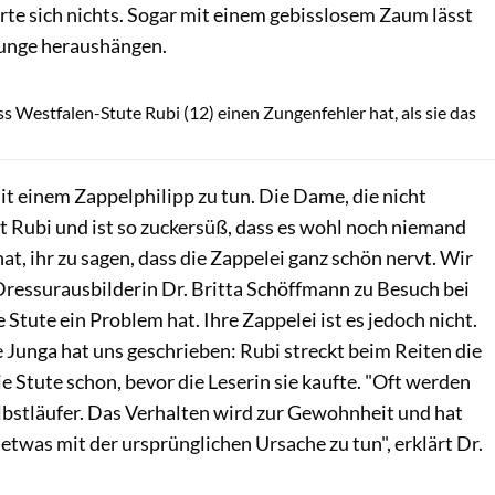
rte sich nichts. Sogar mit einem gebisslosem Zaum lässt
Zunge heraushängen.
Lisa Rädlein
s Westfalen-Stute Rubi (12) einen Zungenfehler hat, als sie das
t einem Zappelphilipp zu tun. Die Dame, die nicht
ßt Rubi und ist so zuckersüß, dass es wohl noch niemand
at, ihr zu sagen, dass die Zappelei ganz schön nervt. Wir
ressur­ausbilderin Dr. Britta Schöffmann zu Besuch bei
e Stute ein Problem hat. Ihre Zappelei ist es jedoch nicht.
e Junga hat uns geschrieben: Rubi streckt beim Reiten die
ie Stute schon, bevor die Leserin sie kaufte. "Oft werden
bstläufer. Das Verhalten wird zur Gewohnheit und hat
etwas mit der ursprünglichen Ur­sache zu tun", erklärt Dr.