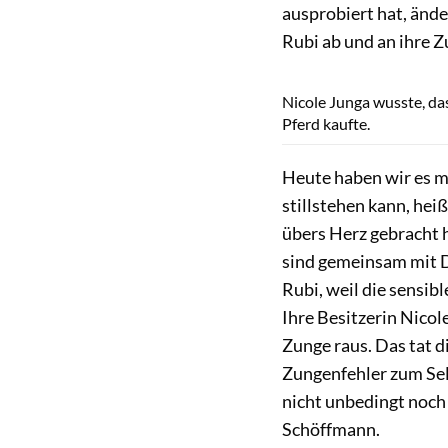
ausprobiert hat, ände
Rubi ab und an ihre 
Nicole Junga wusste, das
Pferd kaufte.
Heute haben wir es mi
stillstehen kann, hei
übers Herz gebracht h
sind gemeinsam mit D
Rubi, weil die sensibl
Ihre Besitzerin Nicol
Zunge raus. Das tat d
Zungenfehler zum Sel
nicht unbedingt noch 
Schöffmann.