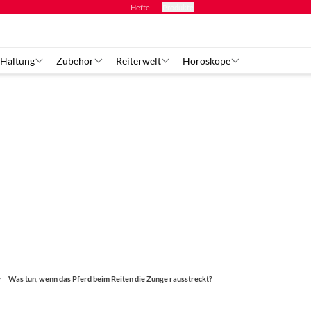
Hefte
Produkte
 Haltung
Zubehör
Reiterwelt
Horoskope
Was tun, wenn das Pferd beim Reiten die Zunge rausstreckt?