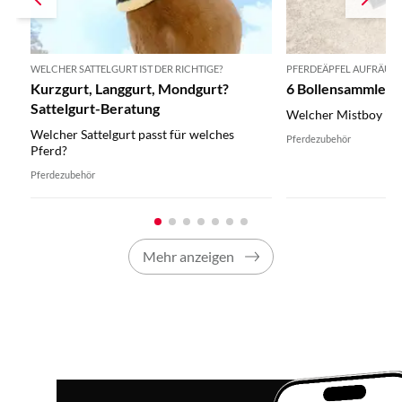
WELCHER SATTELGURT IST DER RICHTIGE?
PFERDEÄPFEL AUFRÄUM
Kurzgurt, Langgurt, Mondgurt?
6 Bollensammler i
Sattelgurt-Beratung
Welcher Mistboy ist 
Welcher Sattelgurt passt für welches
Pferdezubehör
Pferd?
Pferdezubehör
Mehr anzeigen