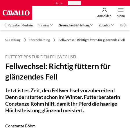
Hefte
Produkte
Anmelden
Menü
it
Ratgeber Medizin
Training
Gesundheit & Haltung
Zubehör
Reiter
heit & Haltung
Pferdehaltung
Fellwechsel: Richtig füttern für glänzendes Fell
FUTTERTIPPS FÜR DEN FELLWECHSEL
Fellwechsel: Richtig füttern für
glänzendes Fell
Jetzt ist es Zeit, den Fellwechsel vorzubereiten!
Denn der startet schon im Winter. Futterberaterin
Constanze Röhm hilft, damit Ihr Pferd die haarige
Höchstleistung glänzend meistert.
Constanze Böhm