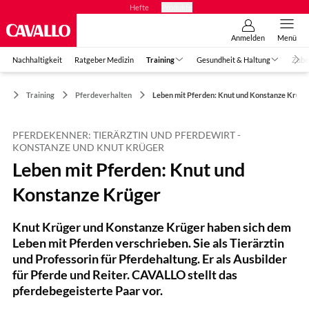
Hefte
Produkte
Anmelden
Menü
Nachhaltigkeit
Ratgeber Medizin
Training
Gesundheit & Haltung
Zube
Training
Pferdeverhalten
Leben mit Pferden: Knut und Konstanze Krüge
PFERDEKENNER: TIERÄRZTIN UND PFERDEWIRT -
KONSTANZE UND KNUT KRÜGER
Leben mit Pferden: Knut und
Konstanze Krüger
Knut Krüger und Konstanze Krüger haben sich dem
Leben mit Pferden verschrieben. Sie als Tierärztin
und Professorin für Pferdehaltung. Er als Ausbilder
für Pferde und Reiter. CAVALLO stellt das
pferdebegeisterte Paar vor.