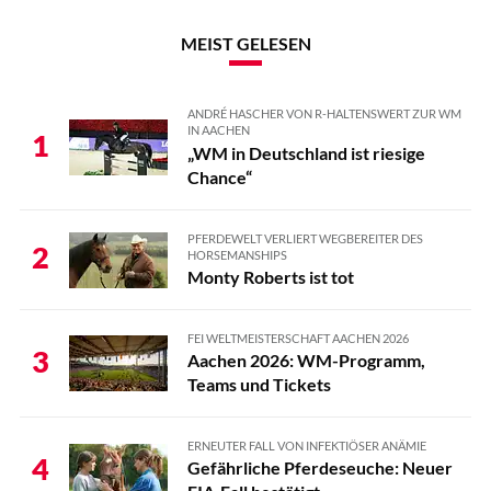
MEIST GELESEN
ANDRÉ HASCHER VON R-HALTENSWERT ZUR WM
IN AACHEN
1
„WM in Deutschland ist riesige
Chance“
PFERDEWELT VERLIERT WEGBEREITER DES
2
HORSEMANSHIPS
Monty Roberts ist tot
FEI WELTMEISTERSCHAFT AACHEN 2026
3
Aachen 2026: WM-Programm,
Teams und Tickets
ERNEUTER FALL VON INFEKTIÖSER ANÄMIE
4
Gefährliche Pferdeseuche: Neuer