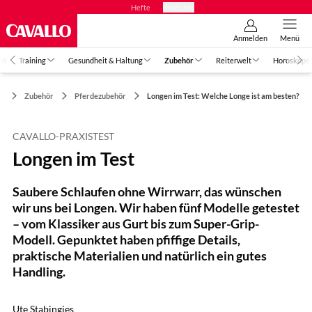
Hefte
Produkte
Anmelden
Menü
in
Training
Gesundheit & Haltung
Zubehör
Reiterwelt
Horoskope
Zubehör
Pferdezubehör
Longen im Test: Welche Longe ist am besten?
CAVALLO-PRAXISTEST
Longen im Test
Saubere Schlaufen ohne Wirrwarr, das wünschen
wir uns bei Longen. Wir haben fünf Modelle getestet
– vom Klassiker aus Gurt bis zum Super-Grip-
Modell. Gepunktet haben pfiffige Details,
praktische Materialien und natürlich ein gutes
Handling.
Ute Stabingies