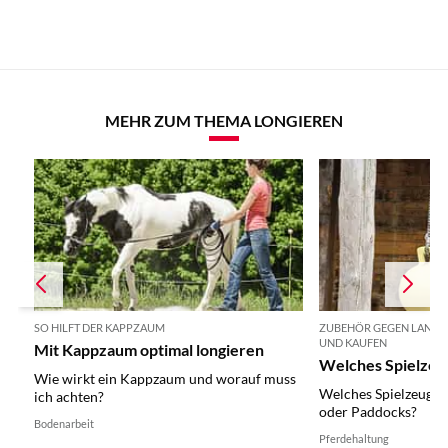
MEHR ZUM THEMA LONGIEREN
SO HILFT DER KAPPZAUM
ZUBEHÖR GEGEN LANGE
UND KAUFEN
Mit Kappzaum optimal longieren
Welches Spielzeug
Wie wirkt ein Kappzaum und worauf muss
Welches Spielzeug fü
ich achten?
oder Paddocks?
Bodenarbeit
Pferdehaltung