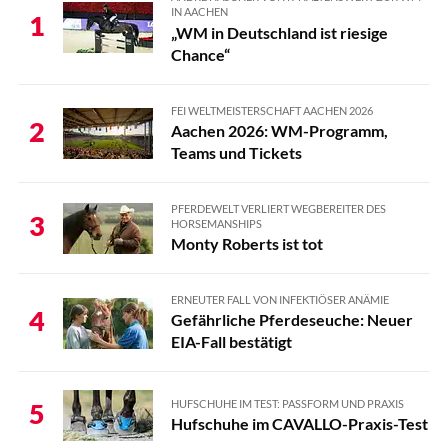
IN AACHEN
1
„WM in Deutschland ist riesige
Chance“
FEI WELTMEISTERSCHAFT AACHEN 2026
2
Aachen 2026: WM-Programm,
Teams und Tickets
PFERDEWELT VERLIERT WEGBEREITER DES
3
HORSEMANSHIPS
Monty Roberts ist tot
ERNEUTER FALL VON INFEKTIÖSER ANÄMIE
4
Gefährliche Pferdeseuche: Neuer
EIA-Fall bestätigt
HUFSCHUHE IM TEST: PASSFORM UND PRAXIS
5
Hufschuhe im CAVALLO-Praxis-Test