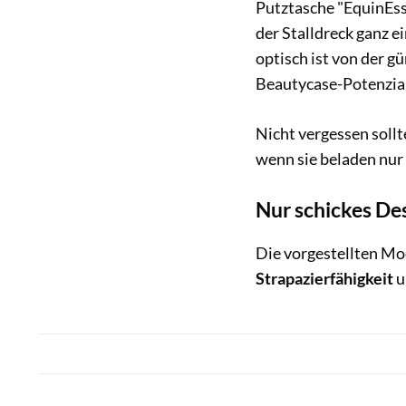
Putztasche "EquinEss
der Stalldreck ganz e
optisch ist von der g
Beautycase-Potenzial
Nicht vergessen sollt
wenn sie beladen nur
Nur schickes Des
Die vorgestellten Mod
Strapazierfähigkeit
u