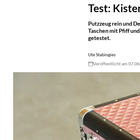
Test: Kiste
Putzzeug rein und De
Taschen mit Pfiff un
getestet.
Ute Stabingies
Veröffentlicht am 07.0