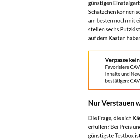
günstigen Einsteigerbo
Schätzchen können sol
am besten noch mit e
stellen sechs Putzkis
auf dem Kasten habe
Verpasse kei
Favorisiere CAV
Inhalte und New
bestätigen:
CAVA
Nur Verstauen w
Die Frage, die sich K
erfüllen? Bei Preis u
günstigste Testbox ist