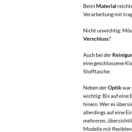
Beim
Material
reicht
Verarbeitung mit tra
Nicht unwichtig: Möc
Verschluss
?
Auch bei der
Reinigu
eine geschlossene Kis
Stofftasche.
Neben der
Optik
war 
wichtig: Bis auf eine
hinein. Wer es übersi
allerdings auf eine E
mehreren, übersichtl
Modelle mit flexible