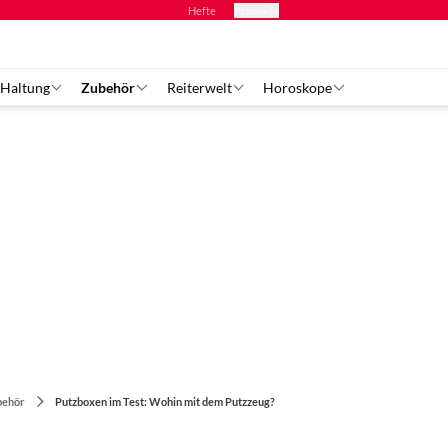
Hefte
Produkte
 Haltung
Zubehör
Reiterwelt
Horoskope
behör
Putzboxen im Test: Wohin mit dem Putzzeug?