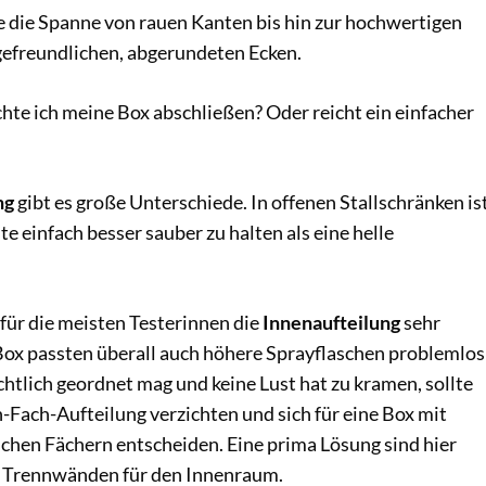
e die Spanne von rauen Kanten bis hin zur hochwertigen
gefreundlichen, abgerundeten Ecken.
hte ich meine Box abschließen? Oder reicht ein einfacher
ng
gibt es große Unterschiede. In offenen Stallschränken is
te einfach besser sauber zu halten als eine helle
für die meisten Testerinnen die
Innenaufteilung
sehr
 Box passten überall auch höhere Sprayflaschen problemlos
chtlich geordnet mag und keine Lust hat zu kramen, sollte
in-Fach-Aufteilung verzichten und sich für eine Box mit
ichen Fächern entscheiden. Eine prima Lösung sind hier
n Trennwänden für den Innenraum.