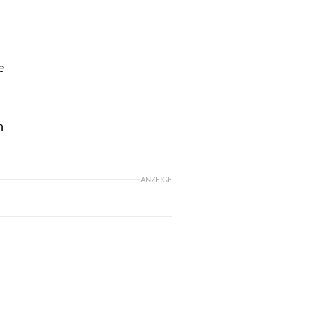
e
n
ANZEIGE