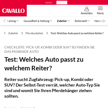
Hefte
Produkte
Anmelden
Menü
in
Training
Gesundheit & Haltung
Zubehör
Reiterwelt
Horoskope
Zubehör
Pferdezubehör
Test: Welches Auto passt zu welchem Reiter?
CHECKLISTE: PICK-UP, KOMBI ODER SUV? SO FINDEN SIE
DAS PASSENDE AUTO
Test: Welches Auto passt zu
welchem Reiter?
Reiter sucht Zugfahrzeug: Pick-up, Kombi oder
SUV? Der Selbst-Test verrät, welcher Auto-Typ Sie
sind und womit Sie Ihren Pferdehänger ziehen
sollten.