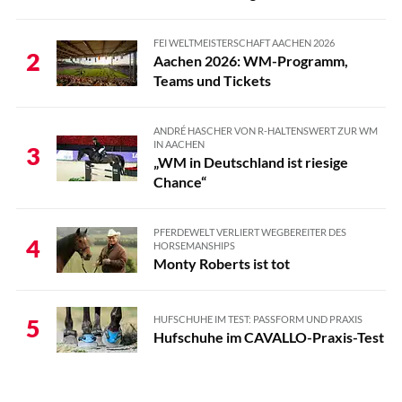
FEI WELTMEISTERSCHAFT AACHEN 2026
2
Aachen 2026: WM-Programm,
Teams und Tickets
ANDRÉ HASCHER VON R-HALTENSWERT ZUR WM
IN AACHEN
3
„WM in Deutschland ist riesige
Chance“
PFERDEWELT VERLIERT WEGBEREITER DES
4
HORSEMANSHIPS
Monty Roberts ist tot
HUFSCHUHE IM TEST: PASSFORM UND PRAXIS
5
Hufschuhe im CAVALLO-Praxis-Test