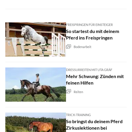
FREISPRINGEN FÜR EINSTEIGER
So startest du mit deinem
Pferd ins Freispringen
Bodenarbeit
DRESSURREITEN MIT UTA GRÄF
Mehr Schwung: Zünden mit
feinen Hilfen
Reiten
TRICK-TRAINING
So bringst du deinem Pferd
Zirkuslektionen bei