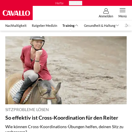
Hefte
Produkte
Anmelden
Menü
Nachhaltigkeit
Ratgeber Medizin
Training
Gesundheit & Haltung
Zube
SITZPROBLEME LÖSEN
So effektiv ist Cross-Koordination für den Reiter
Wie können Cross-Koordinations-Übungen helfen, deinen Sitz zu
verbessern?