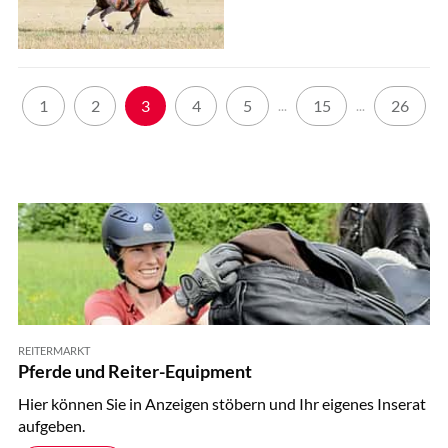
1
2
3
4
5
15
26
...
...
REITERMARKT
Pferde und Reiter-Equipment
Hier können Sie in Anzeigen stöbern und Ihr eigenes Inserat
aufgeben.