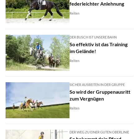
federleichter Anlehnung
Reiten
DER BUSCH IST UNSERE BAHN
So effektiv ist das Training
im Gelände!
Reiten
SICHER AUSREITEN IN DER GRUPPE
So wird der Gruppenausritt
zum Vergnügen
Reiten
DER WEG ZU EINER GUTEN OBERLINIE
So bekommt dein Pferd