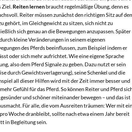
 Ziel.
Reiten lernen
braucht regelmäßige Übung, denn es
uchsvoll. Reiter müssen zunächst den richtigen Sitz auf de
u gehört, im Gleichgewicht zu sitzen, sich nicht zu
ießlich sich genau an die Bewegungen anzupassen. Später
 durch kleine Veränderungen in seinem eigenen
egungen des Pferds beeinflussen, zum Beispiel indem er
sst oder sich mehr aufrichtet. Wie eine eigene Sprache
bung, also dem Pferd Signale zu geben. Dazu nutzt er sein
ise durch Gewichtsverlagerung), seine Schenkel und die
iel all dieser Hilfen wird mit der Zeit immer besser und
 mehr Gefühl für das Pferd. So können Reiter und Pferd sic
gesünder und schöner miteinander bewegen – und das ist
ausmacht. Für alle, die vom Ausreiten träumen: Wer mit ei
pro Woche dranbleibt, sollte nach etwa einem Jahr bereit
tt in Begleitung sein.