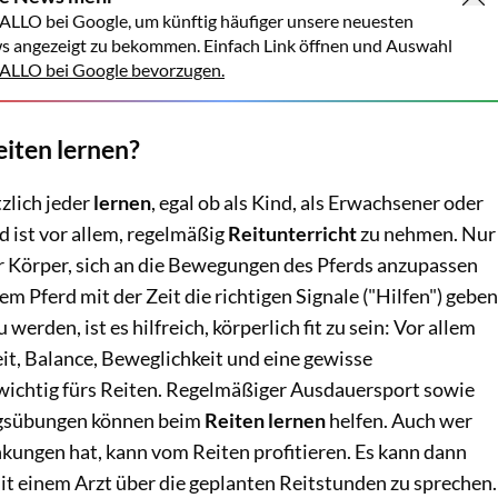
ALLO bei Google, um künftig häufiger unsere neuesten
s angezeigt zu bekommen. Einfach Link öffnen und Auswahl
LLO bei Google bevorzugen.
eiten lernen?
zlich jeder
lernen
, egal ob als Kind, als Erwachsener oder
d ist vor allem, regelmäßig
Reitunterricht
zu nehmen. Nur
r Körper, sich an die Bewegungen des Pferds anzupassen
m Pferd mit der Zeit die richtigen Signale ("Hilfen") geben
 werden, ist es hilfreich, körperlich fit zu sein: Vor allem
it, Balance, Beweglichkeit und eine gewisse
ichtig fürs Reiten. Regelmäßiger Ausdauersport sowie
ngsübungen können beim
Reiten lernen
helfen. Auch wer
nkungen hat, kann vom Reiten profitieren. Es kann dann
mit einem Arzt über die geplanten Reitstunden zu sprechen.