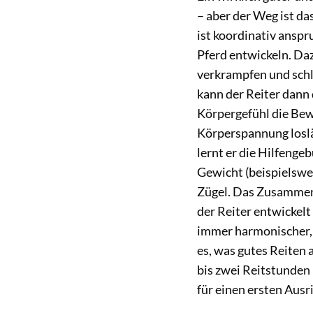
– aber der Weg ist das
ist koordinativ anspr
Pferd entwickeln. Daz
verkrampfen und schl
kann der Reiter dann
Körpergefühl die Bew
Körperspannung loslä
lernt er die Hilfenge
Gewicht (beispielswe
Zügel. Das Zusammensp
der Reiter entwickelt
immer harmonischer, 
es, was gutes Reiten 
bis zwei Reitstunden 
für einen ersten Ausri