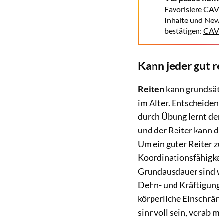
Favorisiere CAV
Inhalte und New
bestätigen:
CAVA
Kann jeder gut r
Reiten
kann grundsät
im Alter. Entscheiden
durch Übung lernt de
und der Reiter kann de
Um ein guter Reiter zu
Koordinationsfähigke
Grundausdauer sind w
Dehn- und Kräftigu
körperliche Einschrä
sinnvoll sein, vorab 