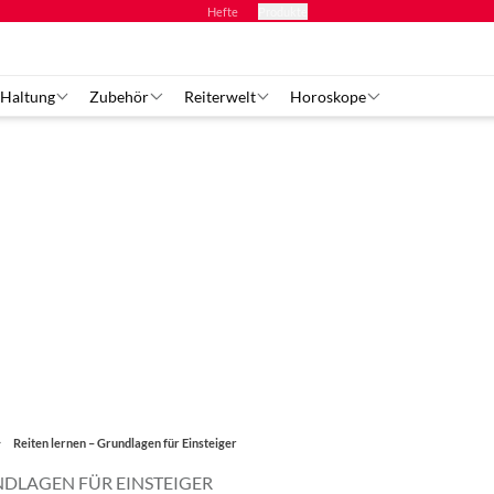
Hefte
Produkte
 Haltung
Zubehör
Reiterwelt
Horoskope
Reiten lernen – Grundlagen für Einsteiger
NDLAGEN FÜR EINSTEIGER