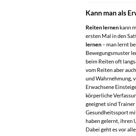
Kann man als Er
Reiten lernen
kann ma
ersten Mal in den Satt
lernen
– man lernt be
Bewegungsmuster lern
beim Reiten oft langs
vom Reiten aber auch
und Wahrnehmung, ve
Erwachsene Einsteiger
körperliche Verfassu
geeignet sind Trainer
Gesundheitssport mit
haben gelernt, ihren 
Dabei geht es vor all