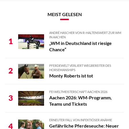
MEIST GELESEN
ANDRÉ HASCHER VON R-HALTENSWERT ZUR WM
IN AACHEN
1
„WM in Deutschland ist riesige
Chance“
PFERDEWELT VERLIERT WEGBEREITER DES
2
HORSEMANSHIPS
Monty Roberts ist tot
FEI WELTMEISTERSCHAFT AACHEN 2026
3
Aachen 2026: WM-Programm,
Teams und Tickets
ERNEUTER FALL VON INFEKTIÖSER ANÄMIE
4
Gefährliche Pferdeseuche: Neuer