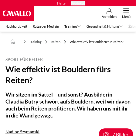
Hefte
Produkte
Anmelden
Menü
Nachhaltigkeit
Ratgeber Medizin
Training
Gesundheit & Haltung
Zube
Training
Reiten
Wie effektiv ist Bouldern für Reiter?
SPORT FÜR REITER
Wie effektiv ist Bouldern fürs
Reiten?
Wir sitzen im Sattel – und sonst? Ausbilderin
Claudia Butry schwört aufs Bouldern, weil wir davon
auch beim Reiten profitieren. Wir haben uns mit ihr
in die Wand gewagt.
Nadine Szymanski
7 Bilder