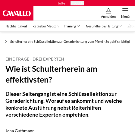
Hefte
Produkte
Anmelden
Menü
Nachhaltigkeit
Ratgeber Medizin
Training
Gesundheit & Haltung
Zube
n
Schulterherein: Schlüssellektion zur Geraderichtung vom Pferd - So geht's richtig!
EINE FRAGE - DREI EXPERTEN
Wie ist Schulterherein am
effektivsten?
Dieser Seitengang ist eine Schlüssellektion zur
Geraderichtung. Worauf es ankommt und welche
konkrete Ausführung nebst Reiterhilfen
verschiedene Experten empfehlen.
Jana Guthmann