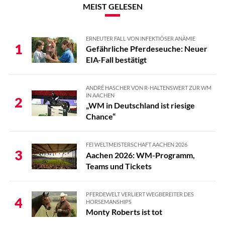
MEIST GELESEN
ERNEUTER FALL VON INFEKTIÖSER ANÄMIE
1
Gefährliche Pferdeseuche: Neuer
EIA-Fall bestätigt
ANDRÉ HASCHER VON R-HALTENSWERT ZUR WM
IN AACHEN
2
„WM in Deutschland ist riesige
Chance“
FEI WELTMEISTERSCHAFT AACHEN 2026
3
Aachen 2026: WM-Programm,
Teams und Tickets
PFERDEWELT VERLIERT WEGBEREITER DES
4
HORSEMANSHIPS
Monty Roberts ist tot