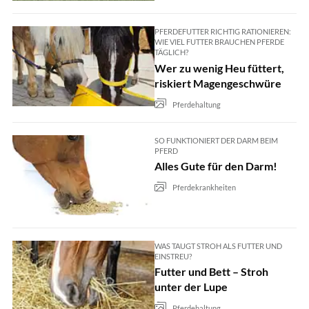
PFERDEFUTTER RICHTIG RATIONIEREN:
WIE VIEL FUTTER BRAUCHEN PFERDE
TÄGLICH?
Wer zu wenig Heu füttert,
riskiert Magengeschwüre
Pferdehaltung
SO FUNKTIONIERT DER DARM BEIM
PFERD
Alles Gute für den Darm!
Pferdekrankheiten
WAS TAUGT STROH ALS FUTTER UND
EINSTREU?
Futter und Bett – Stroh
unter der Lupe
Pferdehaltung