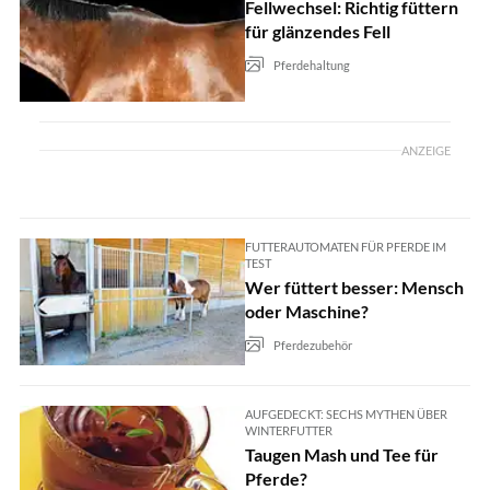
Fellwechsel: Richtig füttern
für glänzendes Fell
Pferdehaltung
ANZEIGE
FUTTERAUTOMATEN FÜR PFERDE IM
TEST
Wer füttert besser: Mensch
oder Maschine?
Pferdezubehör
AUFGEDECKT: SECHS MYTHEN ÜBER
WINTERFUTTER
Taugen Mash und Tee für
Pferde?