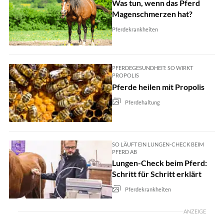
Was tun, wenn das Pferd
Magenschmerzen hat?
Pferdekrankheiten
PFERDEGESUNDHEIT: SO WIRKT
PROPOLIS
Pferde heilen mit Propolis
Pferdehaltung
SO LÄUFT EIN LUNGEN-CHECK BEIM
PFERD AB
Lungen-Check beim Pferd:
Schritt für Schritt erklärt
Pferdekrankheiten
ANZEIGE