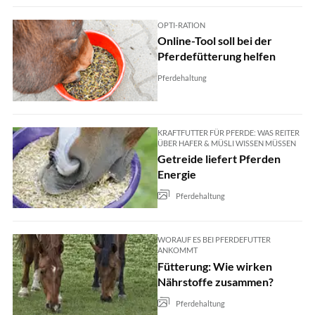
OPTI-RATION
Online-Tool soll bei der
Pferdefütterung helfen
Pferdehaltung
KRAFTFUTTER FÜR PFERDE: WAS REITER
ÜBER HAFER & MÜSLI WISSEN MÜSSEN
Getreide liefert Pferden
Energie
Pferdehaltung
WORAUF ES BEI PFERDEFUTTER
ANKOMMT
Fütterung: Wie wirken
Nährstoffe zusammen?
Pferdehaltung