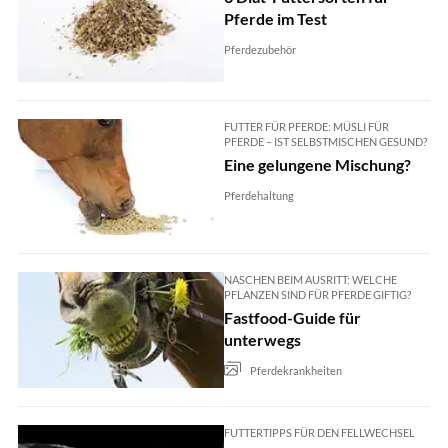
Pferde im Test
Pferdezubehör
FUTTER FÜR PFERDE: MÜSLI FÜR
PFERDE – IST SELBSTMISCHEN GESUND?
Eine gelungene Mischung?
Pferdehaltung
NASCHEN BEIM AUSRITT: WELCHE
PFLANZEN SIND FÜR PFERDE GIFTIG?
Fastfood-Guide für
unterwegs
Pferdekrankheiten
FUTTERTIPPS FÜR DEN FELLWECHSEL