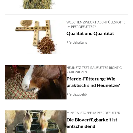
WELCHEN ZWECK HABEN FÜLLSTOFFE
IM PFERDEFUTTER?
Qualität und Quantität
Pferdehaltung
HEUNETZ-TEST: RAUFUTTER RICHTIG
RATIONIEREN
Pferde-Fütterung: Wie
praktisch sind Heunetze?
Pferdezubehör
MINERALSTOFFE IM PFERDEFUTTER
Die Bioverfügbarkeit ist
entscheidend