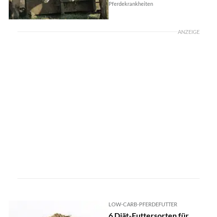
Pferdekrankheiten
ANZEIGE
LOW-CARB-PFERDEFUTTER
6 Diät-Futtersorten für