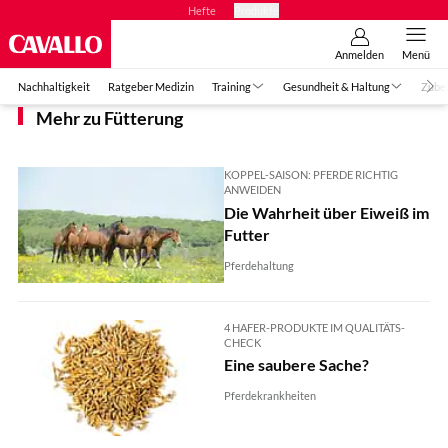
Hefte
Produkte
Anmelden
Menü
Nachhaltigkeit
Ratgeber Medizin
Training
Gesundheit & Haltung
Zube
Mehr zu Fütterung
KOPPEL-SAISON: PFERDE RICHTIG
ANWEIDEN
Die Wahrheit über Eiweiß im
Futter
Pferdehaltung
4 HAFER-PRODUKTE IM QUALITÄTS-
CHECK
Eine saubere Sache?
Pferdekrankheiten