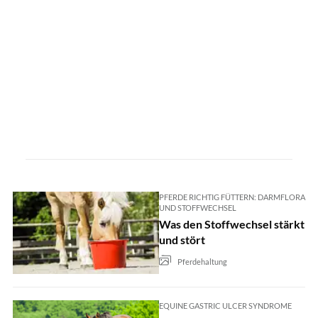
PFERDE RICHTIG FÜTTERN: DARMFLORA
UND STOFFWECHSEL
Was den Stoffwechsel stärkt
und stört
Pferdehaltung
EQUINE GASTRIC ULCER SYNDROME