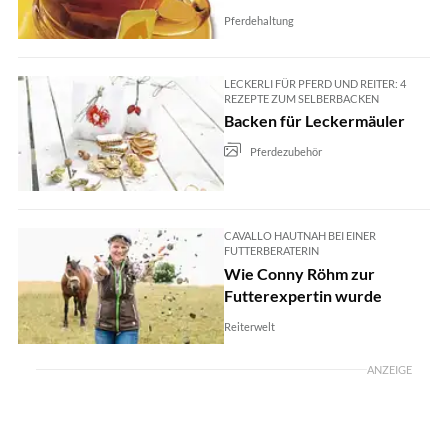
Pferdehaltung
LECKERLI FÜR PFERD UND REITER: 4
REZEPTE ZUM SELBERBACKEN
Backen für Leckermäuler
Pferdezubehör
CAVALLO HAUTNAH BEI EINER
FUTTERBERATERIN
Wie Conny Röhm zur
Futterexpertin wurde
Reiterwelt
ANZEIGE