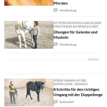
Pferden
Pferdehaltung
SO TESTEN SIE MUSKELN UND GELENKE
IHRES PFERDES AUF BEWEGLICHKEIT
Übungen für Gelenke und
Muskeln
Pferdehaltung
ANZEIGE
PFERDE-TRAINING MIT DER
DOPPELLONGE - DIE BASICS
8 Schritte für den richtigen
Umgang mit der Doppellonge
Bodenarbeit