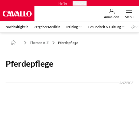
Hefte
Produkte
Anmelden
Menü
Nachhaltigkeit
Ratgeber Medizin
Training
Gesundheit & Haltung
Zube
Themen A-Z
Pferdepflege
Pferdepflege
ANZEIGE