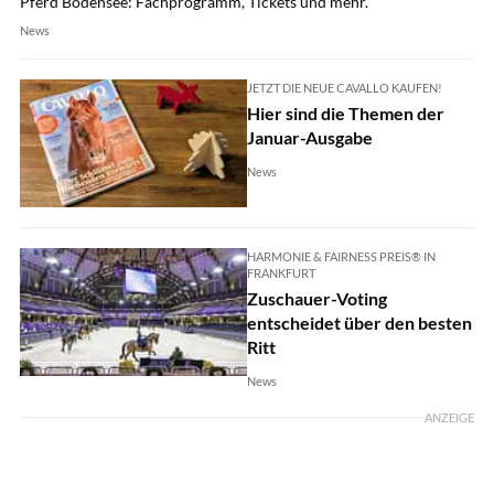
Pferd Bodensee: Fachprogramm, Tickets und mehr.
News
JETZT DIE NEUE CAVALLO KAUFEN!
Hier sind die Themen der
Januar-Ausgabe
News
HARMONIE & FAIRNESS PREIS® IN
FRANKFURT
Zuschauer-Voting
entscheidet über den besten
Ritt
News
ANZEIGE