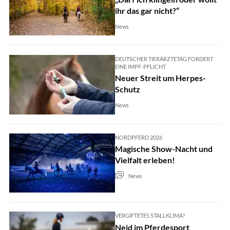
ihr das gar nicht?“
News
DEUTSCHER TIERÄRZTETAG FORDERT
EINE IMPF-PFLICHT
Neuer Streit um Herpes-
Schutz
News
NORDPFERD 2026
Magische Show-Nacht und
Vielfalt erleben!
News
VERGIFTETES STALLKLIMA?
Neid im Pferdesport