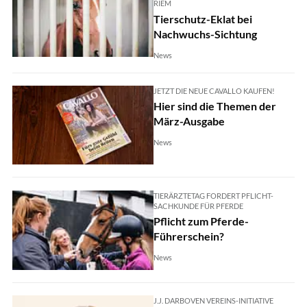
RIEM
Tierschutz-Eklat bei
Nachwuchs-Sichtung
News
JETZT DIE NEUE CAVALLO KAUFEN!
Hier sind die Themen der
März-Ausgabe
News
TIERÄRZTETAG FORDERT PFLICHT-
SACHKUNDE FÜR PFERDE
Pflicht zum Pferde-
Führerschein?
News
J.J. DARBOVEN VEREINS-INITIATIVE