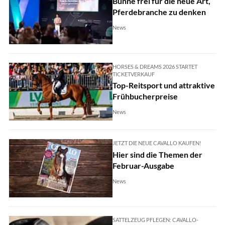
Bühne frei für die neue Art,
Pferdebranche zu denken
News
HORSES & DREAMS 2026 STARTET
TICKETVERKAUF
Top-Reitsport und attraktive
Frühbucherpreise
News
JETZT DIE NEUE CAVALLO KAUFEN!
Hier sind die Themen der
Februar-Ausgabe
News
SATTELZEUG PFLEGEN: CAVALLO-