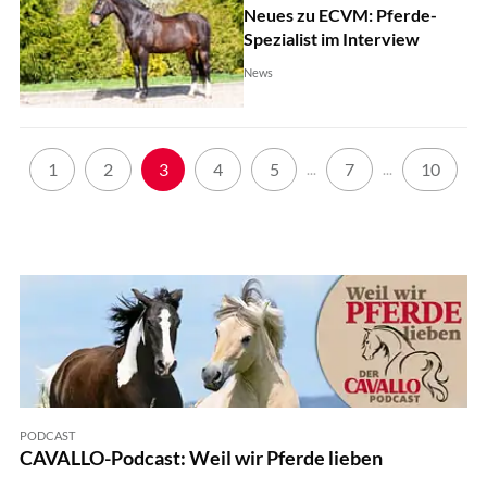
Neues zu ECVM: Pferde-
Spezialist im Interview
News
1
2
3
4
5
7
10
...
...
PODCAST
CAVALLO-Podcast: Weil wir Pferde lieben